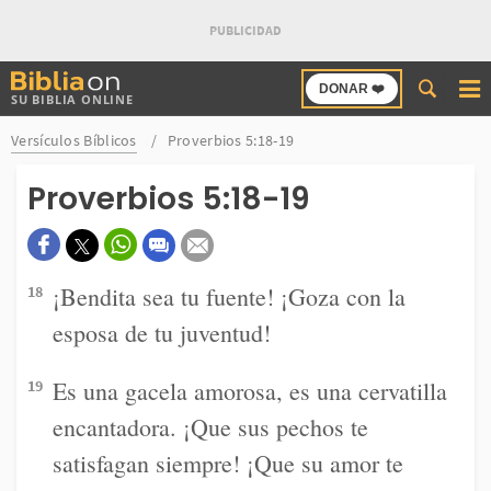
Buscar
DONAR ❤️
SU BIBLIA ONLINE
en
Bibliaon
Versículos Bíblicos
Proverbios 5:18-19
Proverbios 5:18-19
¡Bendita sea tu fuente! ¡Goza con la
18
esposa de tu juventud!
Es una gacela amorosa, es una cervatilla
19
encantadora. ¡Que sus pechos te
satisfagan siempre! ¡Que su amor te