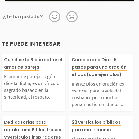
¿Te ha gustado?
TE PUEDE INTERESAR
El amor de pareja, se
Ir ante Dios en
Qué dice la Biblia sobre el
Cómo orar a Dios: 9
amor de pareja
pasos para una oración
ún dice la Biblia, es
n es esencial pa
eficaz (con ejemplos)
El amor de pareja, según
dice la Biblia, es un vínculo
Ir ante Dios en oración es
un vínculo sagrado ba
ida del cristian
sagrado basado en la
esencial para la vida del
sinceridad, el respeto...
cristiano, pero muchas
personas tienen dudas...
ado en la sinceridad,
muchas persona
Una dedicatoria en la
El matrimonio 
l respeto y la entrega
en dudas sobre
Dedicatorias para
22 versículos bíblicos
regalar una Biblia: frases
para matrimonio
y versículos inspiradores
El matrimonio es una