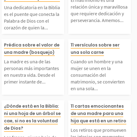
iblia es el puente qu
relación única 
mutua. Dios nos llama
orar. Sin embar
relación única y maravillosa
Una dedicatoria en la Biblia
e conecta la Palabra
villosa que requ
que requiere dedicación y
a amar de forma genu
oración no es al
es el puente que conecta la
perseverancia. Amemos...
Palabra de Dios con el
corazón de quien la...
de Dios con el corazó
edicación y per
na,...
La madre es una de la
Cuando un hom
 de quien la recibe, t
ncia. Amemos a
Prédica sobre el valor de
11 versículos sobre ser
una madre (bosquejo)
una sola carne
s personas más import
una mujer se u
ransmitiendo amor y c
o cónyuge tal 
La madre es una de las
Cuando un hombre y una
personas más importantes
mujer se unen en la
ntes en nuestra vida.
la consumación
en nuestra vida. Desde el
consumación del
ariño. Aquí encontrar
os nos llama a 
primer instante de...
matrimonio, se convierten
en una sola...
Desde el primer insta
atrimonio, se c
s...
o. 1....
Las frases «ni una hoj
Los retiros que
te de nuestra existen
en en una sola 
¿Dónde está en la Biblia:
11 cartas emocionantes
ni una hoja de un árbol se
de una madre para una
 de un árbol se cae, s
even las iglesia
cae, si no es la voluntad
hija que está en un retiro
cia, Dios usa a la mad
Están unidos fís
de Dios?
Los retiros que promueven
las iglesias son momentos