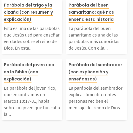
sta es una de las par
La parábola de
emos mostrar en la pr
fruto, es una hi
Parábola del trigo y la
Parábola del buen
cizaña (con resumen y
samaritano: qué nos
ábolas que Jesús usó
samaritano es 
explicación)
enseña esta historia
áctica nuestro amor p
que Jesús contó
Esta es una de las parábolas
La parábola del buen
para enseñar verdade
las parábolas 
or Dios y por los dem
ncontramos en 
que Jesús usó para enseñar
samaritano es una de las
verdades sobre el reino de
parábolas más conocidas
Dios. En esta...
de Jesús. Con ella...
 sobre el reino de Di
ocidas de Jesús
s....
s...
La parábola del joven
La parábola de
os. En esta parábola,
ella aprendemos
Parábola del joven rico
Parábola del sembrador
en la Biblia (con
(con explicación y
rico, que encontramos
rador explica c
explicación)
enseñanzas)
l enfatizó la realidad
portancia de te
La parábola del joven rico,
La parábola del sembrador
en Marcos 10:17-31,
ferentes person
de que en este mund
corazón tan lle
que encontramos en
explica cómo diferentes
Marcos 10:17-31, habla
personas reciben el
sobre un joven que buscaba
mensaje del reino de Dios....
habla sobre un joven
ben el mensaje d
...
mor y...
la...
que buscaba la vida et
no de Dios. En 