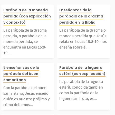
La parábola de la dra
La parábola de 
Parábola de la moneda
Enseñanzas de la
perdida (con explicación
parábola de la dracma
cma perdida, o paráb
cma o moneda p
y contexto)
perdida en la Biblia
La parábola de la dracma
La parábola de la dracma o
ola de la moneda perd
a que Jesús rel
perdida, o parábola de la
moneda perdida que Jesús
moneda perdida, se
relata en Lucas 15:8-10, nos
encuentra en Lucas 15:8-
enseña sobre el...
da, se encuentra en L
Lucas 15:8-10, 
10....
ucas 15:8-10. La pará
seña sobre el a
Con la parábola del b
La parábola de 
5 enseñanzas de la
Parábola de la higuera
parábola del buen
estéril (con explicación)
bola de la moneda per
a misericordia 
uen samaritano, Jesús
uera estéril, co
samaritano
La parábola de la higuera
estéril, conocida también
dida "¿O qué mujer, si
s. También enfat
Con la parábola del buen
enseñó quién es nuest
también como l
como la parábola de la
samaritano, Jesús enseñó
higuera sin fruto, es...
quién es nuestro prójimo y
iene...
gran...
cómo debemos...
ro prójimo y cómo deb
bola de la higu