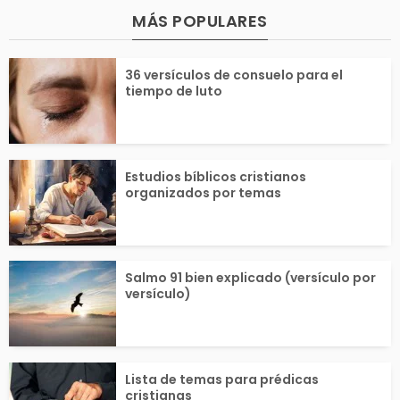
rna y le preguntó a J
ábola, se compa
MÁS POPULARES
esús cómo lograrla. J
corazón del se
36 versículos de consuelo para el
tiempo de luto
sús...
no con un...
Estudios bíblicos cristianos
organizados por temas
Salmo 91 bien explicado (versículo por
versículo)
Lista de temas para prédicas
cristianas