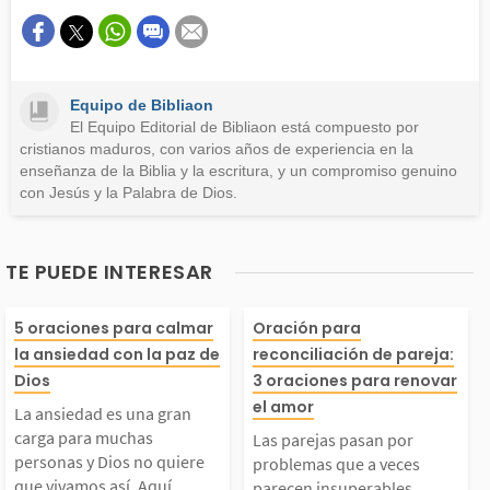
Este contenido contiene información incorrecta
Este contenido no tiene la información que busco
Equipo de Bibliaon
Otro
El Equipo Editorial de Bibliaon está compuesto por
cristianos maduros, con varios años de experiencia en la
enseñanza de la Biblia y la escritura, y un compromiso genuino
con Jesús y la Palabra de Dios.
TE PUEDE INTERESAR
La ansiedad es una gr
Las parejas pas
5 oraciones para calmar
Oración para
la ansiedad con la paz de
reconciliación de pareja:
an carga para muchas
problemas que 
Dios
3 oraciones para renovar
el amor
La ansiedad es una gran
personas y Dios no qu
parecen insuper
carga para muchas
Las parejas pasan por
personas y Dios no quiere
problemas que a veces
que vivamos así. Aquí...
parecen insuperables.