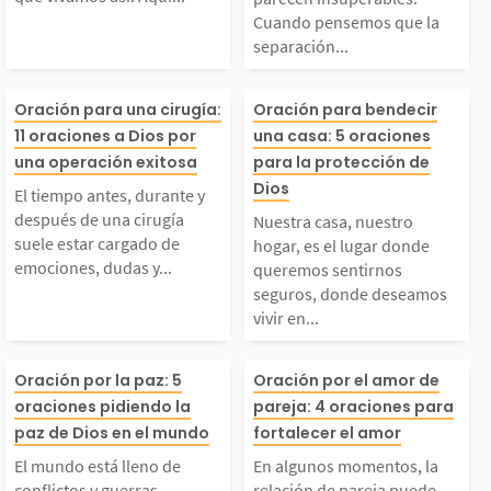
ere que vivamos así.
Cuando pensem
Cuando pensemos que la
separación...
Aquí encontrarás algu
la separación e
El tiempo antes, dura
Nuestra casa, n
Oración para una cirugía:
Oración para bendecir
nas oraciones orientat
ica respuesta, 
11 oraciones a Dios por
una casa: 5 oraciones
nte y después de una c
hogar, es el lug
una operación exitosa
para la protección de
ivas que te ayudarán
s recordar que 
Dios
El tiempo antes, durante y
rugía suele estar car
de queremos se
después de una cirugía
Nuestra casa, nuestro
...
ios no...
suele estar cargado de
hogar, es el lugar donde
emociones, dudas y...
queremos sentirnos
gado de emociones, d
seguros, donde
seguros, donde deseamos
vivir en...
udas y ansiedad. Grac
mos vivir en pa
El mundo está lleno d
En algunos mom
Oración por la paz: 5
Oración por el amor de
as a Dios por su pres
uestra familia. 
oraciones pidiendo la
pareja: 4 oraciones para
 conflictos y guerras.
la relación de p
paz de Dios en el mundo
fortalecer el amor
encia, porque podemo
s el único que 
El mundo está lleno de
En algunos momentos, la
conflictos y guerras.
relación de pareja puede