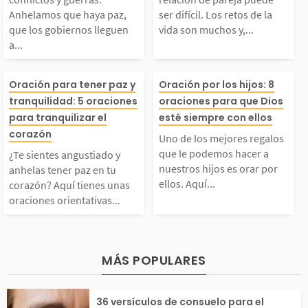
Anhelamos que haya p
puede ser difíci
 contar...
uidar...
Anhelamos que haya paz,
ser difícil. Los retos de la
que los gobiernos lleguen
vida son muchos y,...
z, que los gobiernos l
retos de la vid
a...
leguen a acuerdos y q
uchos y, como p
¿Te sientes angustiad
Uno de los mejo
Oración para tener paz y
Oración por los hijos: 8
tranquilidad: 5 oraciones
oraciones para que Dios
ue todas las naciones
debemos elegir 
o y anhelas tener paz
galos que le p
para tranquilizar el
esté siempre con ellos
corazón
e traten con respeto
arlos juntos. A 
Uno de los mejores regalos
n tu corazón? Aquí ti
hacer a nuestro
que le podemos hacer a
¿Te sientes angustiado y
nuestros hijos es orar por
anhelas tener paz en tu
...
con...
ellos. Aquí...
corazón? Aquí tienes unas
enes unas oraciones o
es orar por ello
oraciones orientativas...
ientativas que te ayu
encontrarás al
darán a acercarte a D
raciones que te
MÁS POPULARES
os en los momentos...
rán a acercarte
36 versículos de consuelo para el