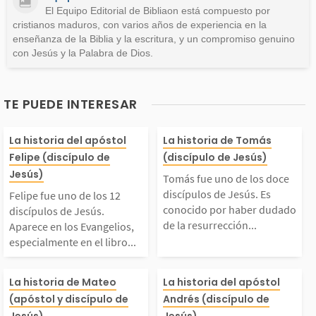
Otro
El Equipo Editorial de Bibliaon está compuesto por
cristianos maduros, con varios años de experiencia en la
enseñanza de la Biblia y la escritura, y un compromiso genuino
con Jesús y la Palabra de Dios.
TE PUEDE INTERESAR
elipe fue uno de los
Tomás fue uno d
La historia del apóstol
La historia de Tomás
Felipe (discípulo de
(discípulo de Jesús)
12 discípulos de Jesú
doce discípulos
Jesús)
Tomás fue uno de los doce
discípulos de Jesús. Es
Felipe fue uno de los 12
s. Aparece en los Eva
ús. Es conocido
conocido por haber dudado
discípulos de Jesús.
de la resurrección...
Aparece en los Evangelios,
especialmente en el libro...
ngelios, especialmente
aber dudado de 
Mateo, también conoc
El apóstol Andr
n el libro de Juan. Je
urrección de Cri
La historia de Mateo
La historia del apóstol
(apóstol y discípulo de
Andrés (discípulo de