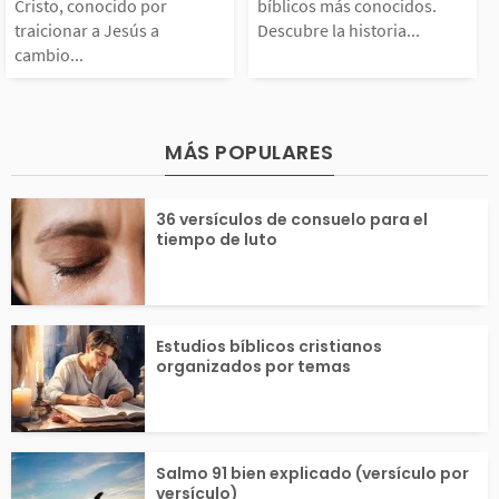
Cristo, conocido por
bíblicos más conocidos.
ciendo a las persona
ó “hijos del tru
traicionar a Jesús a
Descubre la historia...
or traicionar a Jesús
onocidos. Descu
cambio...
...
a cambio de 30 piezas
historia de ello
de plata. Después de c
nes fueron y po
MÁS POPULARES
onducir a los soldado
on importantes e
36 versículos de consuelo para el
tiempo de luto
...
Estudios bíblicos cristianos
organizados por temas
Salmo 91 bien explicado (versículo por
versículo)