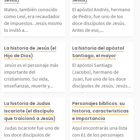
ido como Leví, era rec
mano de Pedro,
Jesús)
Jesús)
ús lo llamó y fue él q
xigiendo ver y t
Mateo, también conocido
El apóstol Andrés, hermano
audador de impuestos.
o de los doce di
ien presentó Jesús...
us heridas. Al v
como Leví, era recaudador
de Pedro, fue uno de los
de impuestos. Jesús mismo
doce discípulos de Jesús.
lo invitó a...
Antes de eso,...
Jesús mismo lo invitó
os de Jesús. An
sús...
esús es el personaje
El apóstol Sant
a seguirlo. Mateo se c
eso, Andrés seg
La historia de Jesús (el
La historia del apóstol
Hijo de Dios)
Santiago, el mayor
más importante del cr
acobo), herman
nvirtió en uno de los
uan el Bautista,
Jesús es el personaje más
El apóstol Santiago
importante del
(Jacobo), hermano de
stianismo. Su vida, en
uan, fue uno de
cristianismo. Su vida,
Juan, fue uno de los doce
2 apóstoles y...
pasó a seguir a
enseñanzas, muerte y...
discípulos de Jesús. Jesús...
señanzas, muerte y res
ce discípulos d
s...
udas Iscariote fue un
Aquí encontrar
La historia de Judas
Personajes bíblicos: su
urrección son la base
s. Jesús llamó a
Iscariote (el discípulo
historia, características
 de los doce discípul
lista con 61 de 
que traicionó a Jesús)
e importancia
e la fe cristiana, ofre
ago y Juan y lo
Judas Iscariote fue uno de
Aquí encontrarás una lista
os de Cristo, conocido
sonajes bíblico
los doce discípulos de
con 61 de los personajes