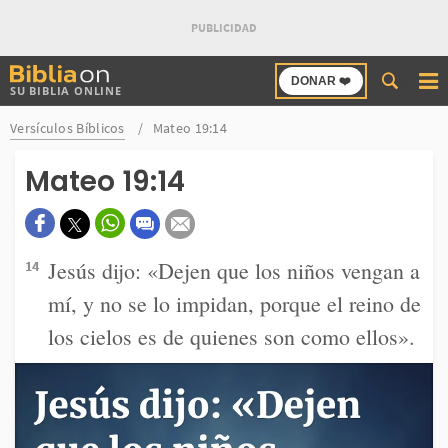
Buscar
DONAR ❤️
SU BIBLIA ONLINE
en
Bibliaon
Versículos Bíblicos
Mateo 19:14
Mateo 19:14
Jesús dijo: «Dejen que los niños vengan a
14
mí, y no se lo impidan, porque el reino de
los cielos es de quienes son como ellos».