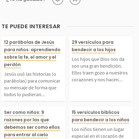
TE PUEDE INTERESAR
esús usó las historias
Los hijos que D
12 parábolas de Jesús
29 versículos para
para niños: aprendiendo
bendecir a los hijos
(o parábolas) para co
s da son una gr
sobre la fe, el amor y el
Los hijos que Dios nos da
perdón
son una gran bendición.
municar su mensaje d
dición. Ellos tr
Ellos traen gozo a nuestros
Jesús usó las historias (o
corazones y nos hacen...
parábolas) para comunicar
su mensaje de forma que
e forma que todos lo p
zo a nuestros c
todos lo pudieran...
udieran entender, hast
es y nos hacen v
esús usó a los niños
Los niños tiene
Ser como niños: 9
15 versículos bíblicos
razones por las que
para bendecir a los niños
 los niños como tú. A
vida desde otra
como un ejemplo a se
gar especial en 
debemos ser como ellos
Los niños tienen un lugar
para entrar al cielo
especial en el corazón de