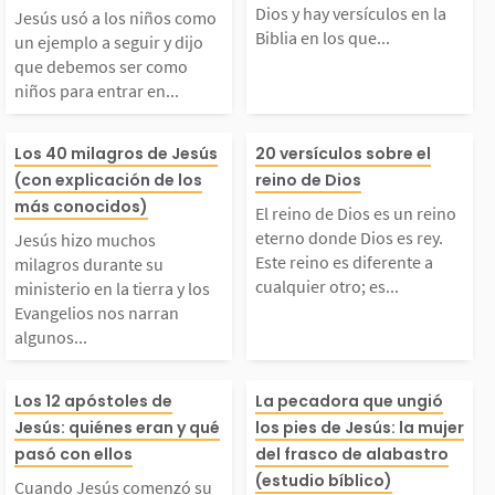
í, él enseñó sobre...
ectiva. Los hijo
guir y dijo que debem
azón de Dios y 
Dios y hay versículos en la
Jesús usó a los niños como
Biblia en los que...
un ejemplo a seguir y dijo
ambién...
que debemos ser como
os ser como niños par
rsículos en la B
niños para entrar en...
 entrar en el reino de
n los que perci
Jesús hizo muchos mil
El reino de Dio
Los 40 milagros de Jesús
20 versículos sobre el
(con explicación de los
reino de Dios
os cielos. Los niños ti
uán preciosos s
agros durante su mini
reino eterno do
más conocidos)
El reino de Dios es un reino
enen un corazón...
us ojos. Estos...
eterno donde Dios es rey.
Jesús hizo muchos
terio en la tierra y lo
os es rey. Este 
Este reino es diferente a
milagros durante su
cualquier otro; es...
ministerio en la tierra y los
Evangelios nos narran
s Evangelios nos narr
s diferente a cu
algunos...
n algunos de ellos. E
otro; es un rein
Cuando Jesús comenz
La mujer del fr
Los 12 apóstoles de
La pecadora que ungió
Jesús: quiénes eran y qué
los pies de Jesús: la mujer
sos milagros tenían co
itual que se est
 su ministerio sobre l
alabastro es co
pasó con ellos
del frasco de alabastro
(estudio bíblico)
Cuando Jesús comenzó su