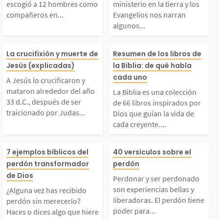
escogió a 12 hombres como
ministerio en la tierra y los
compañeros en...
Evangelios nos narran
2 hombres como comp
s Evangelios no
algunos...
añeros en la obra que
an algunos de e
 Jesús lo crucificaro
La Biblia es un
La crucifixión y muerte de
Resumen de los libros de
Jesús (explicadas)
la Biblia: de qué habla
l debía realizar. Los
sos milagros te
n y mataron alrededor
ción de 66 libro
cada uno
A Jesús lo crucificaron y
mataron alrededor del año
conocemos como los 1
mo propósito gl
La Biblia es una colección
del año 33 d.C., despu
rados por Dios
33 d.C., después de ser
de 66 libros inspirados por
traicionado por Judas...
Dios que guían la vida de
...
r a...
cada creyente....
s de ser traicionado
ían la vida de c
¿Alguna vez has recib
Perdonar y ser
por Judas Iscariote y
eyente. Estos li
7 ejemplos bíblicos del
40 versículos sobre el
perdón transformador
perdón
ido perdón sin merece
ado son experie
de Dios
ntregado a los princi
eron escritos p
Perdonar y ser perdonado
son experiencias bellas y
¿Alguna vez has recibido
rlo? Haces o dices alg
bellas y liberad
liberadoras. El perdón tiene
pales sacerdotes. Acus
de 40 personas 
perdón sin merecerlo?
poder para...
Haces o dices algo que hiere