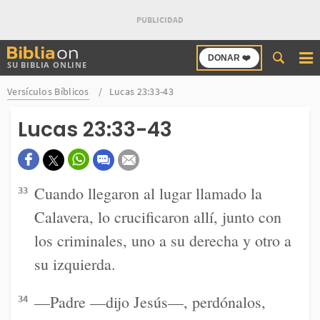
Buscar
DONAR ❤️
SU BIBLIA ONLINE
en
Bibliaon
Versículos Bíblicos
Lucas 23:33-43
Lucas 23:33-43
Cuando llegaron al lugar llamado la
33
Calavera, lo crucificaron allí, junto con
los criminales, uno a su derecha y otro a
su izquierda.
—Padre —dijo Jesús—, perdónalos,
34