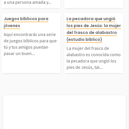
a una persona amada y...
o que hiere a una pers
El perdón tiene
do...
n...
Aquí encontrarás una
La mujer del fr
ona amada y sabes qu
para transforma
Juegos bíblicos para
La pecadora que ungió
jóvenes
los pies de Jesús: la mujer
erie de juegos bíblico
alabastro es co
del frasco de alabastro
 has cruzado la líne
personas y las s
Aquí encontrarás una serie
(estudio bíblico)
de juegos bíblicos para que
 para que tú y tus am
como la pecado
tú y tus amigos puedan
a, que no mereces el p
ones. La Biblia
La mujer del frasco de
pasar un buen...
alabastro es conocida como
la pecadora que ungió los
igos puedan pasar un
ungió los pies 
rdón....
mucho...
pies de Jesús, tal...
buen tiempo mientras
s, tal como se d
aprenden más sobre la
e en Lucas 7:36
Palabra de Dios. Jueg
lla entró en la 
...
e...