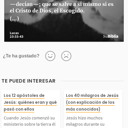
¿Te ha gustado?
TE PUEDE INTERESAR
Cuando Jesús comenz
Jesús hizo much
Los 12 apóstoles de
Los 40 milagros de Jesús
Jesús: quiénes eran y qué
(con explicación de los
 su ministerio sobre l
agros durante s
pasó con ellos
más conocidos)
Cuando Jesús comenzó su
Jesús hizo muchos
 tierra él escogió a 1
sterio en la tier
ministerio sobre la tierra él
milagros durante su