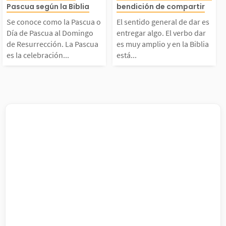
Pascua según la Biblia
bendición de compartir
a en su momento. Ella
uestro Señor y 
scua o Día de Pascua
dar es entregar
Se conoce como la Pascua o
El sentido general de dar es
Día de Pascua al Domingo
entregar algo. El verbo dar
s actuaron conforme a
or. Debe ser un
al Domingo de Resurr
El verbo dar es
de Resurrección. La Pascua
es muy amplio y en la Biblia
es la celebración...
está...
 corazón...
o de...
ección. La Pascua es l
mplio y en la Bi
 celebración cristian
tá relacionado 
a anual más important
generosidad, la
, pues ese día se cele
cordia, el ofren
ra...
l...