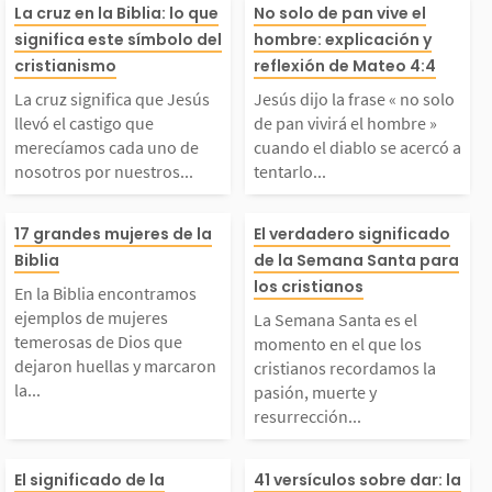
a cruz significa que
Jesús dijo la fr
a a los hombres. Esto
d es una de las 
La cruz en la Biblia: lo que
No solo de pan vive el
significa este símbolo del
hombre: explicación y
esús llevó el castigo
o solo de pan vi
cristianismo
reflexión de Mateo 4:4
ignifica que él es par
s importantes q
La cruz significa que Jesús
Jesús dijo la frase « no solo
que merecíamos cada
hombre » cuand
 el alma, lo que el...
permite reconoce
llevó el castigo que
de pan vivirá el hombre »
merecíamos cada uno de
cuando el diablo se acercó a
nosotros por nuestros...
tentarlo...
uno de nosotros por n
ablo se acercó 
En la Biblia encontra
La Semana Sant
estros pecados, y lo
rlo mientras él
17 grandes mujeres de la
El verdadero significado
Biblia
de la Semana Santa para
mos ejemplos de muje
momento en el q
los cristianos
hizo por amor. A travé
ba en el desiert
En la Biblia encontramos
ejemplos de mujeres
La Semana Santa es el
res temerosas de Dios
cristianos reco
temerosas de Dios que
 de la muerte de Jesú
relato se encuen
momento en el que los
dejaron huellas y marcaron
cristianos recordamos la
la...
pasión, muerte y
que dejaron huellas y
la pasión, muert
...
resurrección...
marcaron la diferenci
surrección de J
Se conoce como la Pa
El sentido gene
El significado de la
41 versículos sobre dar: la