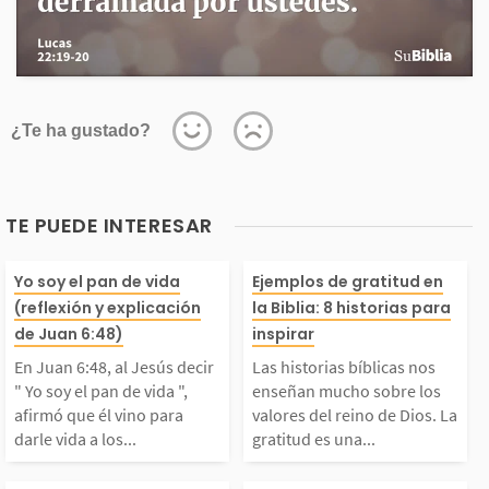
¿Te ha gustado?
TE PUEDE INTERESAR
En Juan 6:48, al Jesú
Las historias bí
Yo soy el pan de vida
Ejemplos de gratitud en
(reflexión y explicación
la Biblia: 8 historias para
 decir " Yo soy el pan
nos enseñan mu
de Juan 6:48)
inspirar
En Juan 6:48, al Jesús decir
Las historias bíblicas nos
e vida ", afirmó que
bre los valores 
" Yo soy el pan de vida ",
enseñan mucho sobre los
afirmó que él vino para
valores del reino de Dios. La
darle vida a los...
gratitud es una...
l vino para darle vid
no de Dios. La 