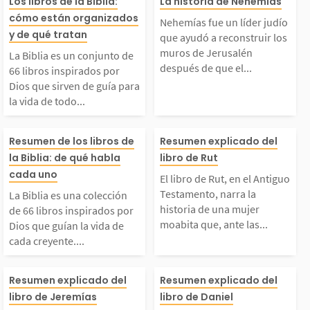
La Biblia es un conjun
Nehemías fue un
Los libros de la Biblia:
La historia de Nehemías
cómo están organizados
Nehemías fue un líder judío
o de 66 libros inspira
judío que ayudó
y de qué tratan
que ayudó a reconstruir los
muros de Jerusalén
La Biblia es un conjunto de
después de que el...
dos por Dios que sirve
onstruir los mu
66 libros inspirados por
Dios que sirven de guía para
la vida de todo...
 de guía para la vida
Jerusalén despu
La Biblia es una colec
El libro de Rut,
de todo creyente. Esos
que el pueblo e
Resumen de los libros de
Resumen explicado del
la Biblia: de qué habla
libro de Rut
ión de 66 libros inspi
Antiguo Testame
cada uno
ibros fueron escritos
risionero en Ba
El libro de Rut, en el Antiguo
Testamento, narra la
La Biblia es una colección
rados por Dios que gu
arra la historia
historia de una mujer
por más de 40 person
a. Él era el cop
de 66 libros inspirados por
moabita que, ante las...
Dios que guían la vida de
cada creyente....
an la vida de cada cr
a mujer moabit
s...
l...
l libro de Jeremías c
El libro de Dani
yente. Estos libros fu
ante las dificul
Resumen explicado del
Resumen explicado del
libro de Jeremías
libro de Daniel