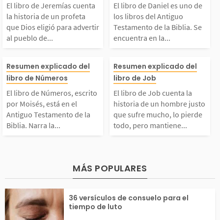
enta la historia de u
uno de los libro
eron escritos por más
demostró un pr
El libro de Jeremías cuenta
El libro de Daniel es uno de
la historia de un profeta
los libros del Antiguo
 profeta que Dios eli
ntiguo Testamen
que Dios eligió para advertir
Testamento de la Biblia. Se
de 40 personas en u
compromiso con
al pueblo de...
encuentra en la...
ió para advertir al p
a Biblia. Se en
...
egra,...
El libro de Números, e
El libro de Job
Resumen explicado del
Resumen explicado del
ueblo de Judá sobre s
en la sección de
libro de Números
libro de Job
crito por Moisés, est
la historia de 
El libro de Números, escrito
El libro de Job cuenta la
us malas acciones. Jer
bros proféticos 
por Moisés, está en el
historia de un hombre justo
 en el Antiguo Testa
re justo que su
Antiguo Testamento de la
que sufre mucho, lo pierde
Biblia. Narra la...
todo, pero mantiene...
mías les pide que s
a la historia de.
mento de la Biblia. Na
ho, lo pierde to
...
ra la travesía del pue
o mantiene su f
MÁS POPULARES
lo de Israel por el de
stra cómo el su
36 versículos de consuelo para el
tiempo de luto
ierto después de...
to puede ocurrir