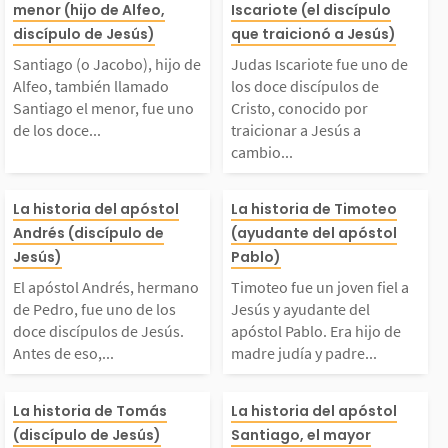
menor (hijo de Alfeo,
Iscariote (el discípulo
ijo de Alfeo, también
o de los doce di
discípulo de Jesús)
que traicionó a Jesús)
sús y se había quitad
sús lo llamó y f
Santiago (o Jacobo), hijo de
Judas Iscariote fue uno de
llamado Santiago el m
os de Cristo, c
 la vida. Su...
uien presentó Je
Alfeo, también llamado
los doce discípulos de
Santiago el menor, fue uno
Cristo, conocido por
de los doce...
traicionar a Jesús a
nor, fue uno de los d
por traicionar 
cambio...
oce apóstoles elegidos
a cambio de 30 
El apóstol Andrés, her
Timoteo fue un 
La historia del apóstol
La historia de Timoteo
Andrés (discípulo de
(ayudante del apóstol
or Jesús. Se le llama
de plata. Despu
mano de Pedro, fue un
iel a Jesús y a
Jesús)
Pablo)
“menor” para...
onducir a los s
El apóstol Andrés, hermano
Timoteo fue un joven fiel a
 de los doce discípul
del apóstol Pab
de Pedro, fue uno de los
Jesús y ayudante del
doce discípulos de Jesús.
apóstol Pablo. Era hijo de
s...
Antes de eso,...
madre judía y padre...
s de Jesús. Antes de
hijo de madre j
Tomás fue uno de los
El apóstol Sant
eso, Andrés seguía a J
padre griego. T
La historia de Tomás
La historia del apóstol
(discípulo de Jesús)
Santiago, el mayor