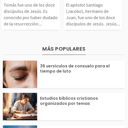
doce discípulos de Jes
acobo), herman
an el Bautista, pero
ayudó a predica
Tomás fue uno de los doce
El apóstol Santiago
discípulos de Jesús. Es
(Jacobo), hermano de
ús. Es conocido por h
uan, fue uno de
conocido por haber dudado
Juan, fue uno de los doce
pasó a seguir a Jesú
angelio y a lider
de la resurrección...
discípulos de Jesús. Jesús...
aber dudado de la res
ce discípulos d
...
rrección de Cristo, e
s. Jesús llamó a
MÁS POPULARES
igiendo ver y tocar s
ago y Juan y lo
36 versículos de consuelo para el
tiempo de luto
s heridas. Al ver a Je
ó “hijos del tru
ús...
Estudios bíblicos cristianos
organizados por temas