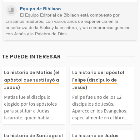
Este contenido no tiene la información que busco
Equipo de Bibliaon
Otro
El Equipo Editorial de Bibliaon está compuesto por
cristianos maduros, con varios años de experiencia en la
enseñanza de la Biblia y la escritura, y un compromiso genuino
con Jesús y la Palabra de Dios.
TE PUEDE INTERESAR
atías fue el discípul
Felipe fue uno 
La historia de Matías (el
La historia del apóstol
apóstol que sustituyó a
Felipe (discípulo de
o elegido por los após
12 discípulos d
Judas)
Jesús)
Matías fue el discípulo
Felipe fue uno de los 12
oles para sustituir a J
s. Aparece en l
elegido por los apóstoles
discípulos de Jesús.
para sustituir a Judas
Aparece en los Evangelios,
Iscariote, quien había...
especialmente en el libro...
das Iscariote, quien
ngelios, especi
Santiago (o Jacobo),
Judas Iscariote
había traicionado a J
en el libro de J
La historia de Santiago el
La historia de Judas