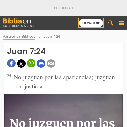
Buscar
DONAR ❤️
SU BIBLIA ONLINE
en
Bibliaon
Versículos Bíblicos
Juan 7:24
Juan 7:24
No juzguen por las apariencias; juzguen
24
con justicia.