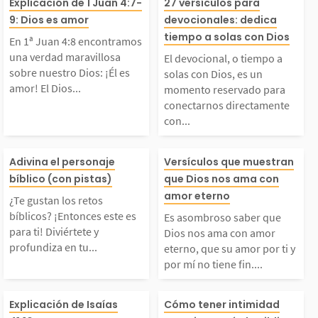
En 1ª Juan 4:8 encont
El devocional, 
Explicación de 1 Juan 4:7-
27 versículos para
9: Dios es amor
devocionales: dedica
ramos una verdad mar
o a solas con Di
tiempo a solas con Dios
En 1ª Juan 4:8 encontramos
una verdad maravillosa
El devocional, o tiempo a
villosa sobre nuestro
un momento res
sobre nuestro Dios: ¡Él es
solas con Dios, es un
amor! El Dios...
momento reservado para
conectarnos directamente
Dios: ¡Él es amor! El
o para conectar
con...
Dios todopoderoso, et
rectamente con 
Te gustan los retos bí
Es asombroso s
Adivina el personaje
Versículos que muestran
bíblico (con pistas)
que Dios nos ama con
erno, Creador del uni
o Padre celesti
blicos? ¡Entonces este
ue Dios nos am
amor eterno
¿Te gustan los retos
bíblicos? ¡Entonces este es
verso, es amor. ¿Qu
er un devociona
Es asombroso saber que
s para ti! Diviértete
amor eterno, qu
para ti! Diviértete y
Dios nos ama con amor
profundiza en tu...
eterno, que su amor por ti y
...
do en un...
por mí no tiene fin....
y profundiza en tu con
mor por ti y po
En Isaías 41:10 encon
Tener intimida
ocimiento de los perso
tiene fin. Cele
Explicación de Isaías
Cómo tener intimidad