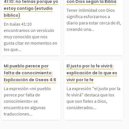
41:10: no temas porque yo
con Dios según la Biblia
tramos un versículo m
ios significa es
estoy contigo (estudio
ajes bíblicos contest
con gozo la ete
Tener intimidad con Dios
bíblico)
significa esforzarnos a
uy conocido que nos g
os a diario para
diario para estar cerca de él,
ndo a la pregunta...
del amor de Di
En Isaías 41:10
creando una...
encontramos un versículo
muy conocido que nos
usta citar en momento
cerca de él, cr
ntras...
gusta citar en momentos en
los que...
s en los que necesitam
na relación ver
La expresión «mi pue
La expresión "el
Mi pueblo perece por
El justo por la fe vivirá:
s ánimo o fortaleza.
y constante. Es
falta de conocimiento:
explicación de lo que es
lo perece por falta d
por la fe vivirá
Explicación de Oseas 4:6
vivir por la fe
l versículo dice as
ueda es importa
La expresión «mi pueblo
La expresión "el justo por la
e conocimiento» se en
ca que los que s
perece por falta de
fe vivirá" destaca que los
:...
conocimiento» se
que son fieles a Dios,
encuentra en algunas
considerados...
cuentra en algunas tr
es a Dios, cons
traducciones...
aducciones del versíc
os justos, viven