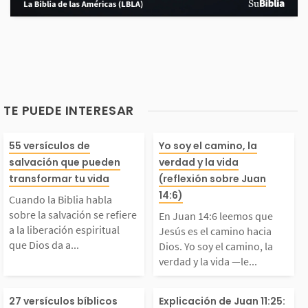
TE PUEDE INTERESAR
Cuando la Biblia habl
En Juan 14:6 l
55 versículos de
Yo soy el camino, la
salvación que pueden
verdad y la vida
 sobre la salvación s
que Jesús es el
transformar tu vida
(reflexión sobre Juan
14:6)
Cuando la Biblia habla
 refiere a la liberació
o hacia Dios. Y
sobre la salvación se refiere
En Juan 14:6 leemos que
a la liberación espiritual
Jesús es el camino hacia
que Dios da a...
Dios. Yo soy el camino, la
 espiritual que Dios
l camino, la ver
verdad y la vida —le...
da a todos los que dec
a vida —le cont
Dios da un regalo mar
En Juan 11:25,
27 versículos bíblicos
Explicación de Juan 11:25: