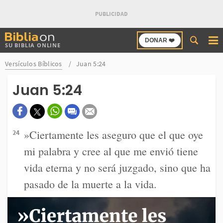
Buscar
DONAR ❤️
SU BIBLIA ONLINE
en
Bibliaon
Versículos Bíblicos
Juan 5:24
Juan 5:24
»Ciertamente les aseguro que el que oye
24
mi palabra y cree al que me envió tiene
vida eterna y no será juzgado, sino que ha
pasado de la muerte a la vida.