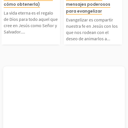
cómo obtenerla)
mensajes poderosos
galo de Dios para tod
rtir nuestra fe 
para evangelizar
recordamos la razón p
erno, Creador d
La vida eterna es el regalo
de Dios para todo aquel que
Evangelizar es compartir
o aquel que cree en Je
s con los que n
cree en Jesús como Señor y
or la cual creemos en
verso, es amor.
nuestra fe en Jesús con los
Salvador....
que nos rodean con el
deseo de animarlos a...
sús como Señor y Salv
an con el deseo
ios...
é...
ador. Aunque el cuerp
marlos a acerca
 físico morirá, todo e
él. Estos versíc
 que ha puesto su fe e
ayudarán a com
...
el...