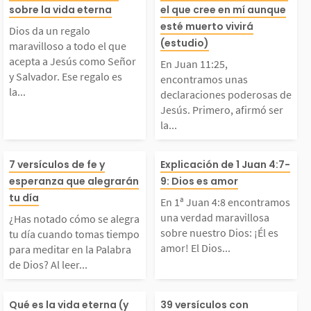
sobre la vida eterna
el que cree en mí aunque
den creer en Jesús, se
esús—. Nadie ll
villoso a todo el que
ramos unas dec
esté muerto vivirá
Dios da un regalo
(estudio)
rrepienten de sus...
Padre sino por m
maravilloso a todo el que
acepta a Jesús como S
ones poderosas 
acepta a Jesús como Señor
En Juan 11:25,
y Salvador. Ese regalo es
encontramos unas
la...
declaraciones poderosas de
ñor y Salvador. Ese r
ús. Primero, af
Jesús. Primero, afirmó ser
la...
galo es la vida etern
r la resurrecció
¿Has notado cómo se
En 1ª Juan 4:8 
7 versículos de fe y
Explicación de 1 Juan 4:7-
a. Para los que creen
vida, dejando c
esperanza que alegrarán
9: Dios es amor
alegra tu día cuando t
ramos una verd
tu día
n Jesús, la muerte...
e tenía poder p
En 1ª Juan 4:8 encontramos
una verdad maravillosa
¿Has notado cómo se alegra
omas tiempo para me
avillosa sobre 
sobre nuestro Dios: ¡Él es
tu día cuando tomas tiempo
cer...
amor! El Dios...
para meditar en la Palabra
de Dios? Al leer...
ditar en la Palabra de
Dios: ¡Él es am
a vida eterna es el re
Evangelizar es
ios? Al leer la Biblia
Dios todopodero
Qué es la vida eterna (y
39 versículos con