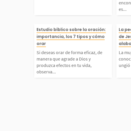
encon
es...
Babilonia. Ellos pensa
la b
ue volverían pronto a I
dese
Si deseas orar de form
La m
Estudio bíblico sobre la oración:
La pe
importancia, los 7 tipos y cómo
de Je
pero...
él se
z, de manera que agra
stro
orar
alaba
Si deseas orar de forma eficaz, de
La muj
ios y produzca efectos 
ador
manera que agrade a Dios y
conoc
produzca efectos en tu vida,
ungió 
observa...
vida, observa cuidado
Jesú
e lo que la Biblia ense
n Lu
sfruta de la...
en la