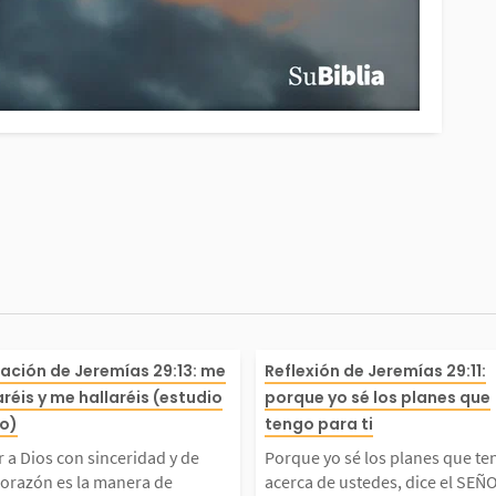
ta del
ar a Dios con sincerida
Porque yo sé lo
cación de Jeremías 29:13: me
Reflexión de Jeremías 29:11:
réis y me hallaréis (estudio
porque yo sé los planes que
os ju
de todo corazón es la ma
engo acerca de 
co)
tengo para ti
 a Dios con sinceridad y de
Porque yo sé los planes que te
vos en
 de encontrarlo. Cuando
el SEÑOR, plan
corazón es la manera de
acerca de ustedes, dice el SEÑ