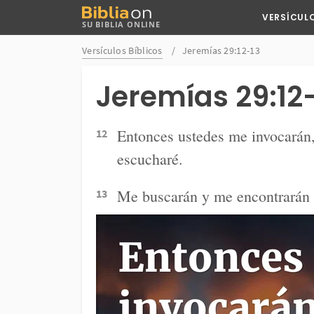
Buscar
VERSÍCUL
SU BIBLIA ONLINE
en
Bibliaon
Versículos Bíblicos
Jeremías 29:12-13
Jeremías 29:12
Entonces ustedes me invocarán,
12
escucharé.
Me buscarán y me encontrarán
13