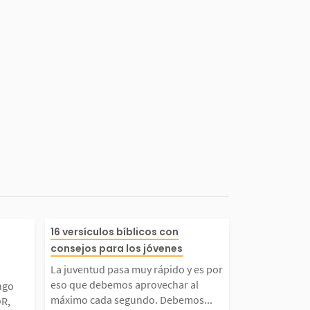
s planes que t
La juventud pasa muy ráp
16 versículos bíblicos con
consejos para los jóvenes
ustedes, dice
y es por eso que debemos 
La juventud pasa muy rápido y es por
eso que debemos aprovechar al
ngo
es de bienest
rovechar al máximo cada 
máximo cada segundo. Debemos...
OR,