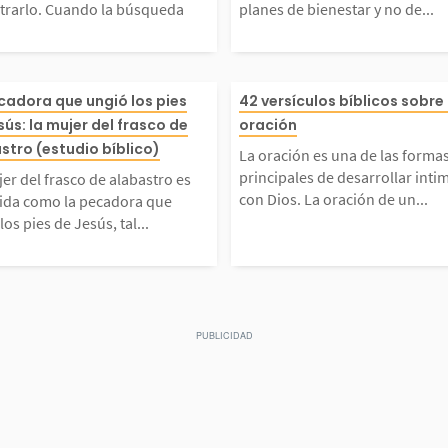
trarlo. Cuando la búsqueda
planes de bienestar y no de...
ban q
úsqueda es genuina, con
ar y no de mal,
srael,
o profundo y dedicación,
orvenir y esper
a efica
ujer del frasco de alaba
La oración es u
cadora que ungió los pies
42 versículos bíblicos sobre 
sús: la mujer del frasco de
oración
 deja...
as 29:11...
de a D
 es conocida como la pec
mas principales
stro (estudio bíblico)
La oración es una de las forma
principales de desarrollar inti
er del frasco de alabastro es
en tu
a que ungió los pies de
ar intimidad co
con Dios. La oración de un...
ida como la pecadora que
los pies de Jesús, tal...
sament
s, tal como se describe e
ación de un jus
ña y di
cas 7:36-50. Ella entró
a y eficaz (Sant
 casa de...
es una de las...