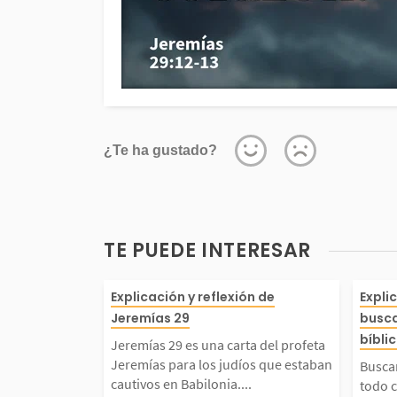
¿Te ha gustado?
TE PUEDE INTERESAR
Jeremías 29 es una car
Busc
Explicación y reflexión de
Expli
Jeremías 29
busca
profeta Jeremías para l
d y 
bíbli
Jeremías 29 es una carta del profeta
Jeremías para los judíos que estaban
Buscar
díos que estaban cauti
nera
cautivos en Babilonia....
todo 