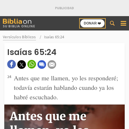
Buscar
DONAR ❤️
SU BIBLIA ONLINE
en
Bibliaon
Versículos Bíblicos
Isaías 65:24
Isaías 65:24
Antes que me llamen, yo les responderé;
24
todavía estarán hablando cuando ya los
habré escuchado.