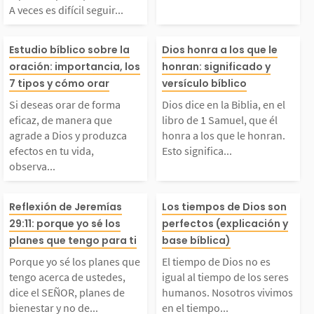
A veces es difícil seguir...
 en él. A veces es difí
ad con Dios. La
Si deseas orar de form
Dios dice en la 
il seguir el camino, p
ón de un justo 
Estudio bíblico sobre la
Dios honra a los que le
oración: importancia, los
honran: significado y
a eficaz, de manera q
en el libro de 
7 tipos y cómo orar
versículo bíblico
ero Dios no se cansa
rosa y eficaz (S
Si deseas orar de forma
Dios dice en la Biblia, en el
ue agrade a Dios y pr
l, que él honra 
ni deja de ayudarnos.
o 5:16), y es un
eficaz, de manera que
libro de 1 Samuel, que él
agrade a Dios y produzca
honra a los que le honran.
efectos en tu vida,
Esto significa...
duzca efectos en tu v
ue le honran. Es
n...
s...
observa...
ida, observa cuidados
nifica que Dios
Porque yo sé los plan
El tiempo de Di
Reflexión de Jeremías
Los tiempos de Dios son
29:11: porque yo sé los
perfectos (explicación y
mente lo que la Bibli
y bendice a qui
es que tengo acerca d
es igual al tiem
planes que tengo para ti
base bíblica)
 enseña y disfruta de
son fieles y lo 
Porque yo sé los planes que
El tiempo de Dios no es
 ustedes, dice el SEÑ
os seres human
tengo acerca de ustedes,
igual al tiempo de los seres
dice el SEÑOR, planes de
humanos. Nosotros vivimos
a...
n...
bienestar y no de...
en el tiempo...