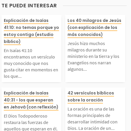
TE PUEDE INTERESAR
En Isaías 41:10 encon
Jesús hizo much
Explicación de Isaías
Los 40 milagros de Jesús
41:10: no temas porque yo
(con explicación de los
tramos un versículo m
agros durante s
estoy contigo (estudio
más conocidos)
bíblico)
Jesús hizo muchos
uy conocido que nos g
sterio en la tier
milagros durante su
En Isaías 41:10
ministerio en la tierra y los
encontramos un versículo
Evangelios nos narran
muy conocido que nos
usta citar en momento
s Evangelios no
algunos...
gusta citar en momentos en
los que...
s en los que necesitam
an algunos de e
El Dios Todopoderoso
La oración es u
Explicación de Isaías
42 versículos bíblicos
s ánimo o fortaleza.
sos milagros te
40:31 - los que esperan
sobre la oración
estaura las fuerzas d
as formas princ
en Jehová (con reflexión)
l versículo dice as
mo propósito gl
La oración es una de las
formas principales de
El Dios Todopoderoso
e aquellos que espera
de desarrollar 
desarrollar intimidad con
restaura las fuerzas de
:...
r a...
Dios. La oración de un...
aquellos que esperan en él.