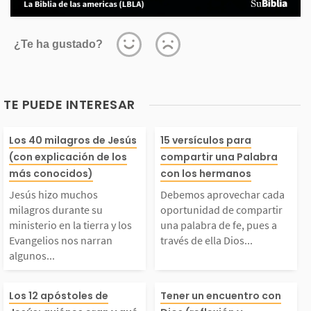
¿Te ha gustado?
TE PUEDE INTERESAR
Jesús hizo muchos mil
Debemos aprov
Los 40 milagros de Jesús
15 versículos para
(con explicación de los
compartir una Palabra
agros durante su mini
cada oportunid
más conocidos)
con los hermanos
Jesús hizo muchos
Debemos aprovechar cada
terio en la tierra y lo
ompartir una p
milagros durante su
oportunidad de compartir
ministerio en la tierra y los
una palabra de fe, pues a
Evangelios nos narran
través de ella Dios...
s Evangelios nos narr
de fe, pues a tr
algunos...
n algunos de ellos. E
ella Dios puede
Cuando Jesús comenz
Dios, en la per
Los 12 apóstoles de
Tener un encuentro con