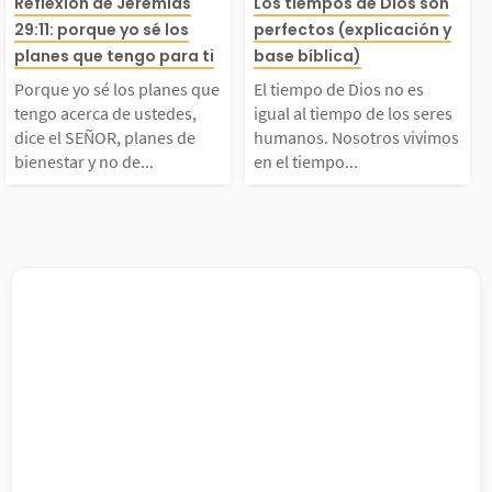
Porque yo sé los plan
El tiempo de Di
miento y la maldad qu
historia de ello
Reflexión de Jeremías
Los tiempos de Dios son
29:11: porque yo sé los
perfectos (explicación y
es que tengo acerca d
es igual al tiem
planes que tengo para ti
base bíblica)
 ve a su alrededor. Di
nes fueron y po
Porque yo sé los planes que
El tiempo de Dios no es
 ustedes, dice el SEÑ
os seres human
s le explica que, en e
on importantes e
tengo acerca de ustedes,
igual al tiempo de los seres
dice el SEÑOR, planes de
humanos. Nosotros vivimos
bienestar y no de...
en el tiempo...
OR, planes de bienest
otros vivimos en
...
ar y no de mal, para d
mpo cronológic
rles porvenir y esper
uencial que pu
anza. - Jeremías 29:1
dirse en segund
...
as,...