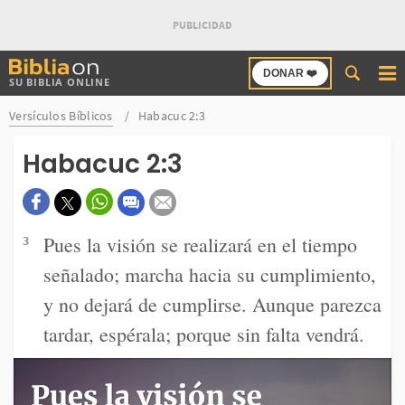
Buscar
DONAR ❤️
SU BIBLIA ONLINE
en
Bibliaon
Versículos Bíblicos
Habacuc 2:3
Habacuc 2:3
Pues la visión se realizará en el tiempo
3
señalado; marcha hacia su cumplimiento,
y no dejará de cumplirse. Aunque parezca
tardar, espérala; porque sin falta vendrá.