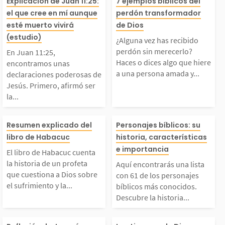
En Juan 11:25, encont
¿Alguna vez has
Explicación de Juan 11:25:
7 ejemplos bíblicos del
s ánimo o fortaleza.
o Padre celesti
el que cree en mí aunque
perdón transformador
ramos unas declaraci
ido perdón sin 
esté muerto vivirá
de Dios
l versículo dice as
er un devociona
(estudio)
¿Alguna vez has recibido
ones poderosas de Jes
rlo? Haces o di
perdón sin merecerlo?
En Juan 11:25,
:...
do en un...
Haces o dices algo que hiere
encontramos unas
a una persona amada y...
declaraciones poderosas de
ús. Primero, afirmó se
o que hiere a u
Jesús. Primero, afirmó ser
la...
 la resurrección y la
ona amada y sa
El libro de Habacuc c
Aquí encontrar
Resumen explicado del
Personajes bíblicos: su
vida, dejando claro qu
e has cruzado la
libro de Habacuc
historia, características
enta la historia de u
lista con 61 de 
e importancia
e tenía poder para ven
a, que no merec
El libro de Habacuc cuenta
la historia de un profeta
Aquí encontrarás una lista
n profeta que cuestion
sonajes bíblico
que cuestiona a Dios sobre
con 61 de los personajes
er...
erdón....
el sufrimiento y la...
bíblicos más conocidos.
Descubre la historia...
 a Dios sobre el sufri
onocidos. Descu