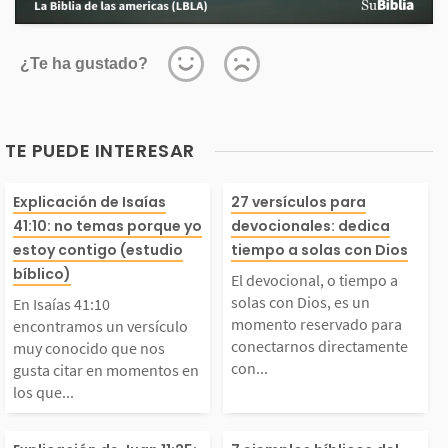
¿Te ha gustado?
TE PUEDE INTERESAR
En Isaías 41:10 encon
El devocional, 
Explicación de Isaías
27 versículos para
41:10: no temas porque yo
devocionales: dedica
tramos un versículo m
o a solas con Di
estoy contigo (estudio
tiempo a solas con Dios
bíblico)
El devocional, o tiempo a
uy conocido que nos g
un momento res
solas con Dios, es un
En Isaías 41:10
momento reservado para
encontramos un versículo
conectarnos directamente
muy conocido que nos
usta citar en momento
o para conectar
con...
gusta citar en momentos en
los que...
s en los que necesitam
rectamente con 