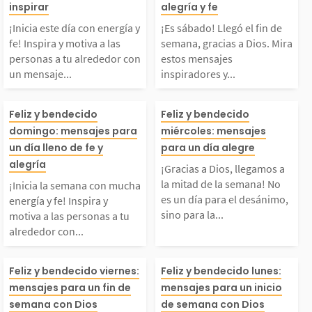
rgía y fe! Inspira y m
in de semana, g
inspirar
alegría y fe
¡Inicia este día con energía y
¡Es sábado! Llegó el fin de
tiva a las personas a
a Dios. Mira es
fe! Inspira y motiva a las
semana, gracias a Dios. Mira
personas a tu alrededor con
estos mensajes
un mensaje...
inspiradores y...
tu alrededor con un m
nsajes inspirad
¡Inicia la semana con
¡Gracias a Dios
nsaje positivo. Que e
edificantes par
Feliz y bendecido
Feliz y bendecido
domingo: mensajes para
miércoles: mensajes
mucha energía y fe! In
mos a la mitad 
un día lleno de fe y
para un día alegre
te martes sea un día
bado bendecido
alegría
¡Gracias a Dios, llegamos a
pira y motiva a las p
emana! No es u
bendecido por Dios,...
desear un gran 
la mitad de la semana! No
¡Inicia la semana con mucha
es un día para el desánimo,
energía y fe! Inspira y
sino para la...
motiva a las personas a tu
ersonas a tu alrededor
ara el desánimo
n...
alrededor con...
con palabras de alient
para la gratitud
Ya es viernes! ¡Termi
¡Empieza la se
Feliz y bendecido viernes:
Feliz y bendecido lunes:
mensajes para un fin de
mensajes para un inicio
o. Que este domingo
a enfocarnos en
na la semana con muc
eno de energía y
semana con Dios
de semana con Dios