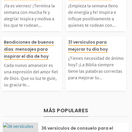
marque el comienzo d
ndición del nue
¡Ya es viernes! ¡Termina la
¡Empieza la semana lleno
a fe y alegría! Inspir
spira e influye 
semana con mucha fe y
de energía y fe! Inspira e
alegría! Inspira y motiva a
influye positivamente a
 una...
a....
los que te rodean...
quienes te rodean con...
 y motiva a los que te
amente a quiene
Cada nuevo amanecer
¿Tienes necesid
rodean con palabras
dean con un me
Bendiciones de buenos
31 versículos para
días: mensajes para
mejorar tu día hoy
es una expresión del a
ánimo hoy? ¡La
inspirar el día de hoy
motivadoras. Permite
de aliento y mo
¿Tienes necesidad de ánimo
hoy? ¡La Biblia siempre
Cada nuevo amanecer es
mor fiel de Dios. Que
siempre tiene l
tiene las palabras correctas
que este viernes marq
n. Que este lun
una expresión del amor fiel
para mejorar tu...
de Dios. Que su luz te guíe,
su gracia te...
u luz te guíe, su graci
bras correctas 
e el...
el...
 te fortalezca y su pa
ejorar tu día! E
MÁS POPULARES
 llene tu corazón mie
blia encuentras
36 versículos de consuelo para el