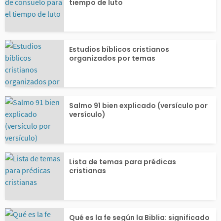
tras avanzas con...
anza, valor y fu
tiempo de luto
ara...
Estudios bíblicos cristianos
organizados por temas
Salmo 91 bien explicado (versículo por
versículo)
Lista de temas para prédicas
cristianas
Qué es la fe según la Biblia: significado