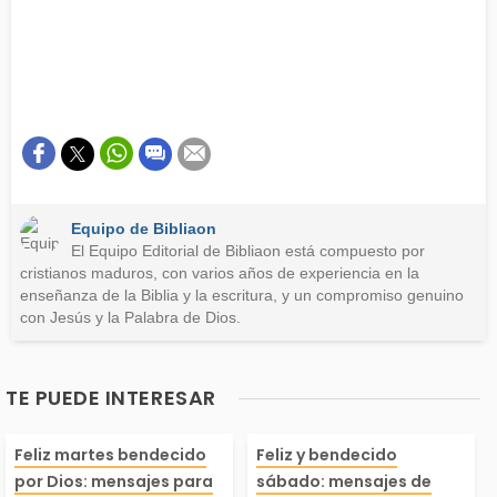
Equipo de Bibliaon
El Equipo Editorial de Bibliaon está compuesto por
cristianos maduros, con varios años de experiencia en la
enseñanza de la Biblia y la escritura, y un compromiso genuino
con Jesús y la Palabra de Dios.
TE PUEDE INTERESAR
Inicia este día con en
¡Es sábado! Lle
Feliz martes bendecido
Feliz y bendecido
por Dios: mensajes para
sábado: mensajes de