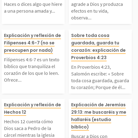
Haces o dices algo que hiere
agrade a Dios y produzca
...
a una persona amada y...
efectos en tu vida,
o que hiere a una pers
oduzca efectos 
observa...
ona amada y sabes qu
ida, observa cu
ilipenses 4:6-7 es un
En Proverbios 4
Explicación y reflexión de
Sobre toda cosa
Filipenses 4:6-7 (no se
guardada, guarda tu
 has cruzado la líne
amente lo que l
exto bíblico que tran
alomón escribe
preocupen por nada)
corazón: explicación de
Proverbios 4:23
a, que no mereces el p
a enseña y disf
Filipenses 4:6-7 es un texto
uiliza el corazón de l
re toda cosa gu
bíblico que tranquiliza el
En Proverbios 4:23,
corazón de los que lo leen.
Salomón escribe: « Sobre
rdón....
la...
Ofrece...
toda cosa guardada, guarda
s que lo leen. Ofrece
a, guarda tu co
tu corazón; Porque de él...
consuelo y dirección a
Porque de él m
Hechos 12 cuenta cóm
Buscar a Dios c
Explicación y reflexión de
Explicación de Jeremías
Hechos 12
29:13: me buscaréis y me
odos los que enfrenta
vida. » Esto sig
o Dios saca a Pedro d
ceridad y de to
hallaréis (estudio
Hechos 12 cuenta cómo
bíblico)
 preocupaciones y...
que debemos cu
Dios saca a Pedro de la
cárcel mientras la iglesia
Buscar a Dios con