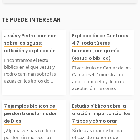
TE PUEDE INTERESAR
Encontramos el texto
El versículo de
Jesús y Pedro caminan
Explicación de Cantares
sobre las aguas:
4:7: toda tú eres
íblico en el que Jesú
r de los Cantar
reflexión y explicación
hermosa, amiga mía
(estudio bíblico)
Encontramos el texto
s y Pedro caminan sob
muestra un am
bíblico en el que Jesús y
El versículo de Cantar de los
Pedro caminan sobre las
Cantares 4:7 muestra un
aguas en los libros de...
amor completo y lleno de
e las aguas en los lib
pleto y lleno de
aceptación. Es como...
ros de Mateo, capítulo
ación. Es como 
¿Alguna vez has recib
Si deseas orar 
7 ejemplos bíblicos del
Estudio bíblico sobre la
perdón transformador
oración: importancia, los
14 y en Juan 6. Despu
ovio le dijera a
ido perdón sin merece
a eficaz, de ma
de Dios
7 tipos y cómo orar
és de alimentar a un
ia: «eres comple
¿Alguna vez has recibido
Si deseas orar de forma
rlo? Haces o dices alg
ue agrade a Dio
perdón sin merecerlo?
eficaz, de manera que