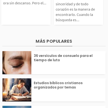
 la cárcel mientras la
zón es la maner
ora sin descanso. Pero el...
sinceridad y de todo
uestros...
corazón es la manera de
glesia ora sin descan
ncontrarlo. Cu
encontrarlo. Cuando la
búsqueda es...
o. Pero el capítulo es
búsqueda es ge
más grande que ese m
con deseo prof
MÁS POPULARES
ilagro. Empieza con l
dedicación, él s
36 versículos de consuelo para el
...
a...
tiempo de luto
Estudios bíblicos cristianos
organizados por temas