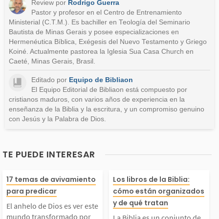
Review por
Rodrigo Guerra
Otro
Pastor y profesor en el Centro de Entrenamiento
Ministerial (C.T.M.). Es bachiller en Teología del Seminario
Bautista de Minas Gerais y posee especializaciones en
Hermenéutica Bíblica, Exégesis del Nuevo Testamento y Griego
Koiné. Actualmente pastorea la Iglesia Sua Casa Church en
Caeté, Minas Gerais, Brasil.
Editado por
Equipo de Bibliaon
El Equipo Editorial de Bibliaon está compuesto por
cristianos maduros, con varios años de experiencia en la
enseñanza de la Biblia y la escritura, y un compromiso genuino
con Jesús y la Palabra de Dios.
TE PUEDE INTERESAR
El anhelo de Dios es v
La Biblia es un
17 temas de avivamiento
Los libros de la Biblia:
para predicar
cómo están organizados
er este mundo transfo
to de 66 libros 
y de qué tratan
El anhelo de Dios es ver este
mundo transformado por
La Biblia es un conjunto de