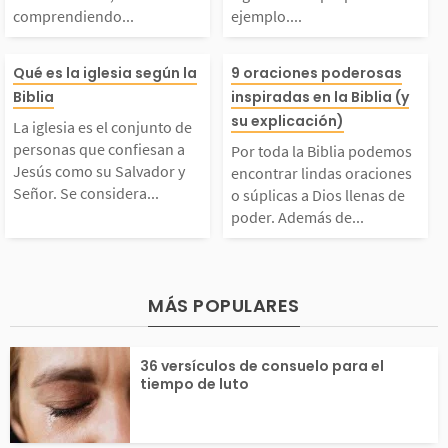
comprendiendo...
ejemplo....
n nuestras vidas, com
erosidad siguie
...
as...
a iglesia es el conjun
Por toda la Bib
prendiendo clarament
propio ejemplo.
Qué es la iglesia según la
9 oraciones poderosas
Biblia
inspiradas en la Biblia (y
to de personas que co
emos encontrar 
su explicación)
 lo que él desea de n
da a todos «ge
La iglesia es el conjunto de
personas que confiesan a
Por toda la Biblia podemos
nfiesan a Jesús como
oraciones o súp
Jesús como su Salvador y
encontrar lindas oraciones
sotros. Este es un fav
mente sin meno
Señor. Se considera...
o súplicas a Dios llenas de
poder. Además de...
su Salvador y Señor. S
Dios llenas de 
r...
ar a nadie»...
 considera parte de l
Además de leer
MÁS POPULARES
 iglesia a todo aquel
editar en ellas
36 versículos de consuelo para el
que ha respondido a
os usarlas com
tiempo de luto
...
plo...