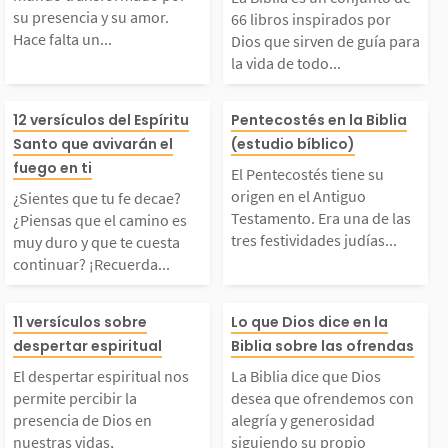
rmado por su presenci
dos por Dios qu
su presencia y su amor.
66 libros inspirados por
Hace falta un...
Dios que sirven de guía para
la vida de todo...
 y su amor. Hace falt
n de guía para 
Sientes que tu fe dec
El Pentecostés t
a un avivamiento, un
de todo creyent
12 versículos del Espíritu
Pentecostés en la Biblia
Santo que avivarán el
(estudio bíblico)
ae? ¿Piensas que el c
u origen en el 
fuego en ti
despertar espiritual m
libros fueron es
El Pentecostés tiene su
origen en el Antiguo
¿Sientes que tu fe decae?
amino es muy duro y q
Testamento. Er
Testamento. Era una de las
undial en el que cada
por más de 40 
¿Piensas que el camino es
tres festividades judías...
muy duro y que te cuesta
continuar? ¡Recuerda...
ue te cuesta continua
e las tres festiv
ueblo...
as...
l despertar espiritua
La Biblia dice 
r? ¡Recuerda que el S
judías principal
11 versículos sobre
Lo que Dios dice en la
despertar espiritual
Biblia sobre las ofrendas
 nos permite percibir
os desea que of
ñor está contigo y su
nocida también
El despertar espiritual nos
La Biblia dice que Dios
permite percibir la
desea que ofrendemos con
la presencia de Dios e
mos con alegría
presencia de Dios en
alegría y generosidad
Espíritu Santo mora e
la Fiesta de la
nuestras vidas,
siguiendo su propio