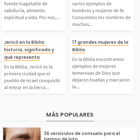
fuente inagotable de
varios ejemplos de
de sabiduría, alimento
e hombres y muj
sabiduría, alimento
hombres y mujeres de fe.
de 40 personas en u
on importantes e
espiritual y vida. Por eso,...
Conocemos los nombres de
muchos...
spiritual y vida. Por
e fe. Conocemos
...
n la Biblia, Jericó es
En la Biblia en
eso, hemos preparado
ombres de much
Jericó en la Biblia:
17 grandes mujeres de la
historia, significado y
Biblia
la primera ciudad que
mos ejemplos d
qué representa
una serie con prédica
ellos y las obra
En la Biblia encontramos
ejemplos de mujeres
En la Biblia, Jericó es la
l pueblo de Israel co
res temerosas d
temerosas de Dios que
primera ciudad que el
s bíblicas impactante
ealizaron para 
dejaron huellas y marcaron
pueblo de Israel conquistó
la...
al entrar en la tierra...
quistó al entrar en la
que dejaron hue
...
ia de Dios....
ierra prometida, reco
marcaron la dif
MÁS POPULARES
rdada por sus muralla
a en su momento
36 versículos de consuelo para el
 que cayeron por el...
s actuaron con
tiempo de luto