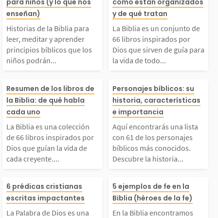
para niños (y lo que nos
cómo están organizados
ara leer, meditar y a
to de 66 libros 
enseñan)
y de qué tratan
Historias de la Biblia para
La Biblia es un conjunto de
prender principios bíb
dos por Dios qu
leer, meditar y aprender
66 libros inspirados por
principios bíblicos que los
Dios que sirven de guía para
niños podrán...
la vida de todo...
icos que los niños po
n de guía para 
La Biblia es una colec
Aquí encontrar
drán aplicar en su dia
de todo creyent
Resumen de los libros de
Personajes bíblicos: su
la Biblia: de qué habla
historia, características
ión de 66 libros inspi
lista con 61 de 
cada uno
e importancia
io vivir. 1. La creació
libros fueron es
La Biblia es una colección
Aquí encontrarás una lista
rados por Dios que gu
sonajes bíblico
 2. Adán y Eva...
por más de 40 
de 66 libros inspirados por
con 61 de los personajes
Dios que guían la vida de
bíblicos más conocidos.
cada creyente....
Descubre la historia...
an la vida de cada cr
onocidos. Descu
as...
La Palabra de Dios es
En la Biblia en
yente. Estos libros fu
historia de ello
6 prédicas cristianas
5 ejemplos de fe en la
escritas impactantes
Biblia (héroes de la fe)
una fuente inagotable
mos varios ejem
eron escritos por más
nes fueron y po
La Palabra de Dios es una
En la Biblia encontramos