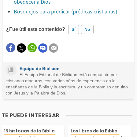
obedecer a Dios
Bosquejos para predicar (prédicas cristianas)
¿Fue útil este contenido?
Sí
No
Este contenido contiene información incorrecta
Este contenido no tiene la información que busco
Equipo de Bibliaon
Otro
El Equipo Editorial de Bibliaon está compuesto por
cristianos maduros, con varios años de experiencia en la
enseñanza de la Biblia y la escritura, y un compromiso genuino
con Jesús y la Palabra de Dios.
TE PUEDE INTERESAR
istorias de la Biblia
La Biblia es un
15 historias de la Biblia
Los libros de la Biblia: