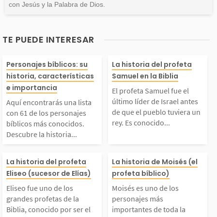
con Jesús y la Palabra de Dios.
TE PUEDE INTERESAR
Aquí encontrarás una
El profeta Samu
Personajes bíblicos: su
La historia del profeta
historia, características
Samuel en la Biblia
ista con 61 de los per
el último líder 
e importancia
El profeta Samuel fue el
último líder de Israel antes
Aquí encontrarás una lista
sonajes bíblicos más c
el antes de que 
de que el pueblo tuviera un
con 61 de los personajes
rey. Es conocido...
bíblicos más conocidos.
Descubre la historia...
onocidos. Descubre la
blo tuviera un r
liseo fue uno de los
Moisés es uno d
istoria de ellos, quié
conocido como e
La historia del profeta
La historia de Moisés (el
Eliseo (sucesor de Elías)
profeta bíblico)
grandes profetas de la
ersonajes más 
es fueron y por qué s
mo de los jueces
Eliseo fue uno de los
Moisés es uno de los
grandes profetas de la
personajes más
Biblia, conocido por s
antes de toda la
Biblia, conocido por ser el
importantes de toda la
n importantes en la...
rimero de los p