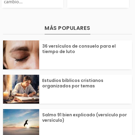
s...
cambio...
a cambio de 30 piezas
en el reino de I
de plata. Después de c
Su matrimonio 
MÁS POPULARES
onducir a los soldado
rey Acab de Isr
36 versículos de consuelo para el
tiempo de luto
...
una...
Estudios bíblicos cristianos
organizados por temas
Salmo 91 bien explicado (versículo por
versículo)