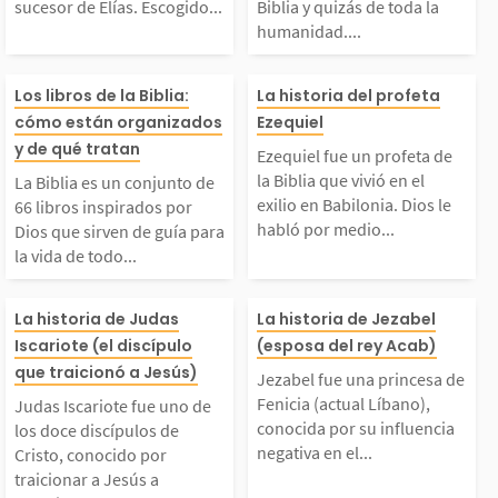
sucesor de Elías. Escogido...
Biblia y quizás de toda la
humanidad....
r el sucesor de Elías.
a y quizás de to
s....
La Biblia es un conjun
Ezequiel fue un
Escogido por Dios y p
umanidad. Dios 
Los libros de la Biblia:
La historia del profeta
cómo están organizados
Ezequiel
o de 66 libros inspira
a de la Biblia q
y de qué tratan
reparado por su maest
a Moisés como l
Ezequiel fue un profeta de
la Biblia que vivió en el
La Biblia es un conjunto de
dos por Dios que sirve
ó en el exilio e
exilio en Babilonia. Dios le
66 libros inspirados por
o, asumió el ministeri
ara liberar al p
habló por medio...
Dios que sirven de guía para
la vida de todo...
 de guía para la vida
onia. Dios le h
...
o...
udas Iscariote fue un
Jezabel fue una
de todo creyente. Esos
r medio de visio
La historia de Judas
La historia de Jezabel
Iscariote (el discípulo
(esposa del rey Acab)
 de los doce discípul
sa de Fenicia (
que traicionó a Jesús)
ibros fueron escritos
o envió para qu
Jezabel fue una princesa de
Fenicia (actual Líbano),
Judas Iscariote fue uno de
os de Cristo, conocido
Líbano), conoc
conocida por su influencia
por más de 40 person
rtiera al pueblo
los doce discípulos de
negativa en el...
Cristo, conocido por
traicionar a Jesús a
or traicionar a Jesús
su influencia n