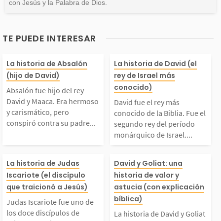
con Jesús y la Palabra de Dios.
TE PUEDE INTERESAR
bsalón fue hijo del r
David fue el re
La historia de Absalón
La historia de David (el
(hijo de David)
rey de Israel más
ey David y Maaca. Er
onocido de la B
conocido)
Absalón fue hijo del rey
David y Maaca. Era hermoso
David fue el rey más
a hermoso y carismáti
Fue el segundo 
y carismático, pero
conocido de la Biblia. Fue el
conspiró contra su padre...
segundo rey del período
monárquico de Israel....
co, pero conspiró cont
l período moná
udas Iscariote fue un
La historia de 
ra su padre para toma
de Israel. Reinó
La historia de Judas
David y Goliat: una
Iscariote (el discípulo
historia de valor y
 de los doce discípul
Goliat nos mues
que traicionó a Jesús)
astucia (con explicación
 el trono de Israel. S
período de 105
bíblica)
Judas Iscariote fue uno de
os de Cristo, conocido
e podemos hace
u rebelión terminó co
5 a.C. Su reina
los doce discípulos de
La historia de David y Goliat