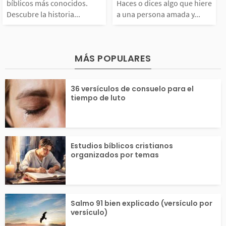
bíblicos más conocidos.
Haces o dices algo que hiere
Descubre la historia...
a una persona amada y...
onocidos. Descubre la
o que hiere a u
....
hijos....
istoria de ellos, quié
ona amada y sa
MÁS POPULARES
es fueron y por qué s
e has cruzado la
36 versículos de consuelo para el
n importantes en la...
a, que no merec
tiempo de luto
erdón....
Estudios bíblicos cristianos
organizados por temas
Salmo 91 bien explicado (versículo por
versículo)