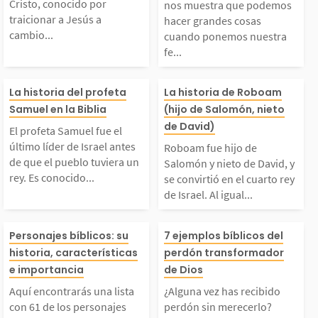
Cristo, conocido por
nos muestra que podemos
traicionar a Jesús a
hacer grandes cosas
or traicionar a Jesús
des cosas cuan
 su...
vo...
cambio...
cuando ponemos nuestra
fe...
a cambio de 30 piezas
emos nuestra fe
El profeta Samuel fue
Roboam fue hij
La historia del profeta
La historia de Roboam
de plata. Después de c
os y nos dejamo
Samuel en la Biblia
(hijo de Salomón, nieto
l último líder de Isra
lomón y nieto d
de David)
onducir a los soldado
ir por él. Goliat
El profeta Samuel fue el
último líder de Israel antes
Roboam fue hijo de
l antes de que el pue
d, y se convirtió
de que el pueblo tuviera un
Salomón y nieto de David, y
...
listeo y...
rey. Es conocido...
se convirtió en el cuarto rey
de Israel. Al igual...
lo tuviera un rey. Es
cuarto rey de Is
Aquí encontrarás una
¿Alguna vez has
conocido como el últi
l igual que su p
Personajes bíblicos: su
7 ejemplos bíblicos del
historia, características
perdón transformador
ista con 61 de los per
ido perdón sin 
e importancia
de Dios
o de los jueces y el p
Roboam tuvo m
Aquí encontrarás una lista
¿Alguna vez has recibido
sonajes bíblicos más c
rlo? Haces o di
imero de los profeta
mujeres y decen
con 61 de los personajes
perdón sin merecerlo?