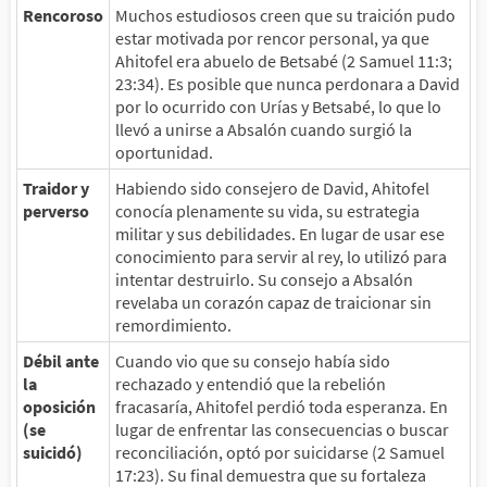
Rencoroso
Muchos estudiosos creen que su traición pudo
estar motivada por rencor personal, ya que
Ahitofel era abuelo de Betsabé (2 Samuel 11:3;
23:34). Es posible que nunca perdonara a David
por lo ocurrido con Urías y Betsabé, lo que lo
llevó a unirse a Absalón cuando surgió la
oportunidad.
Traidor y
Habiendo sido consejero de David, Ahitofel
perverso
conocía plenamente su vida, su estrategia
militar y sus debilidades. En lugar de usar ese
conocimiento para servir al rey, lo utilizó para
intentar destruirlo. Su consejo a Absalón
revelaba un corazón capaz de traicionar sin
remordimiento.
Débil ante
Cuando vio que su consejo había sido
la
rechazado y entendió que la rebelión
oposición
fracasaría, Ahitofel perdió toda esperanza. En
(se
lugar de enfrentar las consecuencias o buscar
suicidó)
reconciliación, optó por suicidarse (2 Samuel
17:23). Su final demuestra que su fortaleza