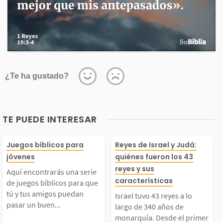
¿Te ha gustado?
TE PUEDE INTERESAR
Aquí encontrarás una
Israel tuvo 43 r
Juegos bíblicos para
Reyes de Israel y Judá:
jóvenes
quiénes fueron los 43
erie de juegos bíblico
lo largo de 340
reyes y sus
Aquí encontrarás una serie
características
de juegos bíblicos para que
 para que tú y tus am
e monarquía. D
tú y tus amigos puedan
Israel tuvo 43 reyes a lo
pasar un buen...
largo de 340 años de
monarquía. Desde el primer