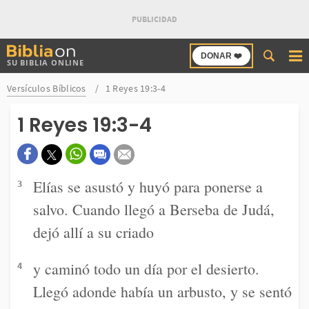
Buscar
DONAR ❤️
SU BIBLIA ONLINE
en
Bibliaon
Versículos Bíblicos
1 Reyes 19:3-4
1 Reyes 19:3-4
Elías se asustó y huyó para ponerse a
3
salvo. Cuando llegó a Berseba de Judá,
dejó allí a su criado
y caminó todo un día por el desierto.
4
Llegó adonde había un arbusto, y se sentó