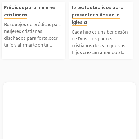
Bosquejos de prédicas
Cada hijo es u
marcaron la diferenci
ona amada y sa
Prédicas para mujeres
15 textos bíblicos para
cristianas
presentar niños en la
para mujeres cristian
ición de Dios. 
iglesia
a en su momento. Ella
e has cruzado la
Bosquejos de prédicas para
mujeres cristianas
Cada hijo es una bendición
as diseñados para fort
res cristianos 
diseñados para fortalecer
s actuaron conforme a
a, que no merec
de Dios. Los padres
tu fe y afirmarte en tu...
cristianos desean que sus
hijos crezcan amando al...
lecer tu fe y afirmart
que sus hijos c
 corazón...
erdón....
e en tu andar con Dio
amando al Seño
s. Como mujeres cristi
presentarlos en 
nas, la Biblia debe s
sia, afirman su
r...
omiso...