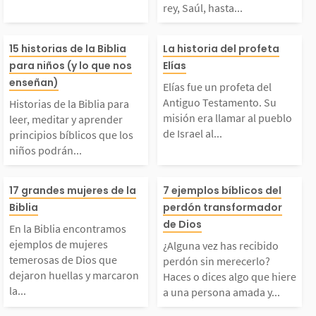
igos puedan pasar un
primer rey, Saúl
rey, Saúl, hasta...
buen tiempo mientras
a Sedequías, el
istorias de la Biblia
Elías fue un pro
15 historias de la Biblia
La historia del profeta
para niños (y lo que nos
Elías
aprenden más sobre la
rey antes del ex
ara leer, meditar y a
el Antiguo Test
enseñan)
Elías fue un profeta del
Palabra de Dios. Jueg
Babilonia, la...
Antiguo Testamento. Su
Historias de la Biblia para
prender principios bíb
o. Su misión er
misión era llamar al pueblo
leer, meditar y aprender
de Israel al...
principios bíblicos que los
...
niños podrán...
icos que los niños po
r al pueblo de I
En la Biblia encontra
¿Alguna vez has
drán aplicar en su dia
l arrepentimien
17 grandes mujeres de la
7 ejemplos bíblicos del
Biblia
perdón transformador
mos ejemplos de muje
ido perdón sin 
de Dios
io vivir. 1. La creació
mbatir la idolat
En la Biblia encontramos
ejemplos de mujeres
¿Alguna vez has recibido
res temerosas de Dios
rlo? Haces o di
temerosas de Dios que
 2. Adán y Eva...
le conoció por 
perdón sin merecerlo?
dejaron huellas y marcaron
Haces o dices algo que hiere
la...
a una persona amada y...
que dejaron huellas y
o que hiere a u
r...