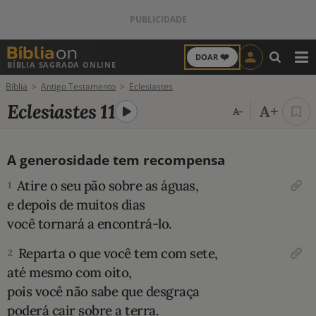
❤️
DOAR
BÍBLIA SAGRADA ONLINE
M
Bíblia
Antigo Testamento
Eclesiastes
ANTIGO TESTAMENTO
Eclesiastes 11
A+
A-
NOVO TESTAMENTO
A generosidade tem recompensa
VERSÍCULOS
Atire o seu pão sobre as águas,
1
VERSÍCULO DO DIA
e depois de muitos dias
você tornará a encontrá-lo.
PALAVRA DO DIA
Reparta o que você tem com sete,
2
SALMO DO DIA
até mesmo com oito,
pois você não sabe que desgraça
DEVOCIONAL DIÁRIO
poderá cair sobre a terra.