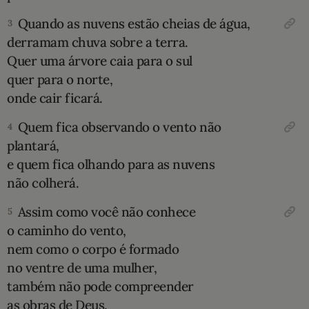
Quando as nuvens estão cheias de água,
3
10 MANDAMENTOS
derramam chuva sobre a terra.
Quer uma árvore caia para o sul
ESTUDOS BÍBLICOS
quer para o norte,
ESBOÇOS DE PREGAÇÃO
onde cair ficará.
Quem fica observando o vento não
4
TEMAS
plantará,
e quem fica olhando para as nuvens
PERGUNTE À BÍBLIA
IA
não colherá.
TERMO BÍBLICO
JOGOS
Assim como você não conhece
5
o caminho do vento,
QUEM SOMOS
nem como o corpo é formado
no ventre de uma mulher,
LOJA BÍBLIAON
também não pode compreender
as obras de Deus,