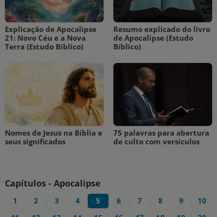
Explicação de Apocalipse
Resumo explicado do livro
21: Novo Céu e a Nova
de Apocalipse (Estudo
Terra (Estudo Bíblico)
Bíblico)
Nomes de Jesus na Bíblia e
75 palavras para abertura
seus significados
de culto com versículos
Capítulos - Apocalipse
1
2
3
4
5
6
7
8
9
10