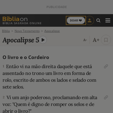
❤️
DOAR
BÍBLIA SAGRADA ONLINE
M
Bíblia
Novo Testamento
Apocalipse
ANTIGO TESTAMENTO
Apocalipse 5
A+
A-
NOVO TESTAMENTO
O livro e o Cordeiro
VERSÍCULOS
Então vi na mão direita daquele que está
1
VERSÍCULO DO DIA
assentado no trono um livro em forma de
rolo, escrito de ambos os lados e selado com
PALAVRA DO DIA
sete selos.
SALMO DO DIA
Vi um anjo poderoso, proclamando em alta
2
voz: "Quem é digno de romper os selos e de
DEVOCIONAL DIÁRIO
abrir o livro?"