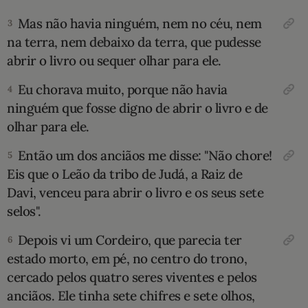
Mas não havia ninguém, nem no céu, nem
3
10 MANDAMENTOS
na terra, nem debaixo da terra, que pudesse
abrir o livro ou sequer olhar para ele.
ESTUDOS BÍBLICOS
Eu chorava muito, porque não havia
4
ESBOÇOS DE PREGAÇÃO
ninguém que fosse digno de abrir o livro e de
olhar para ele.
TEMAS
Então um dos anciãos me disse: "Não chore!
5
PERGUNTE À BÍBLIA
IA
Eis que o Leão da tribo de Judá, a Raiz de
Davi, venceu para abrir o livro e os seus sete
TERMO BÍBLICO
JOGOS
selos".
QUEM SOMOS
Depois vi um Cordeiro, que parecia ter
6
estado morto, em pé, no centro do trono,
LOJA BÍBLIAON
cercado pelos quatro seres viventes e pelos
anciãos. Ele tinha sete chifres e sete olhos,