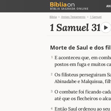
AN
BÍBLIA SAGRADA ONLINE
Bíblia
Antigo Testamento
1 Samuel
1 Samuel 31
Morte de Saul e dos fi
E aconteceu que, em combat
1
postos em fuga e muitos c
Os filisteus perseguiram S
2
Abinadabe e Malquisua, filh
O combate foi ficando cada
3
até que os flecheiros o al
Então Saul ordenou ao seu 
4