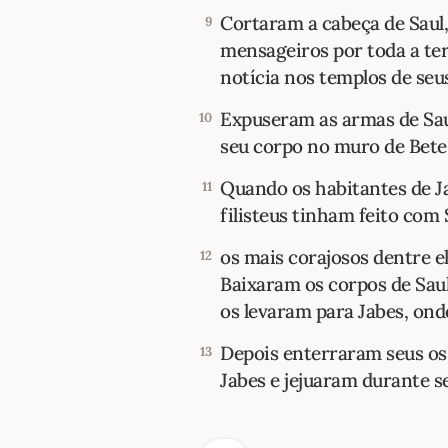
Cortaram a cabeça de Saul
9
mensageiros por toda a ter
notícia nos templos de seu
Expuseram as armas de Sau
10
seu corpo no muro de Bete
Quando os habitantes de J
11
filisteus tinham feito com 
os mais corajosos dentre e
12
Baixaram os corpos de Saul
os levaram para Jabes, on
Depois enterraram seus o
13
Jabes e jejuaram durante se