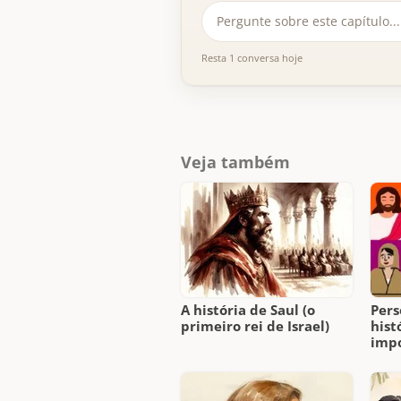
Resta 1 conversa hoje
Veja também
A história de Saul (o
Pers
primeiro rei de Israel)
hist
imp