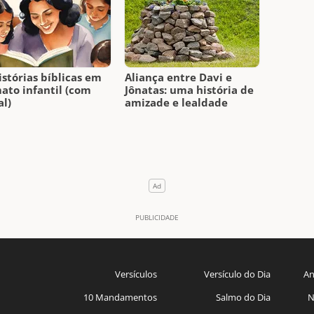
istórias bíblicas em
Aliança entre Davi e
ato infantil (com
Jônatas: uma história de
l)
amizade e lealdade
Versículos
Versículo do Dia
An
10 Mandamentos
Salmo do Dia
N