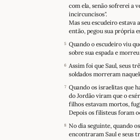
com ela, senão sofrerei a 
incircuncisos".
Mas seu escudeiro estava a
então, pegou sua própria e
Quando o escudeiro viu qu
5
sobre sua espada e morreu
Assim foi que Saul, seus trê
6
soldados morreram naquele
Quando os israelitas que ha
7
do Jordão viram que o exérc
filhos estavam mortos, fu
Depois os filisteus foram o
No dia seguinte, quando os
8
encontraram Saul e seus tr