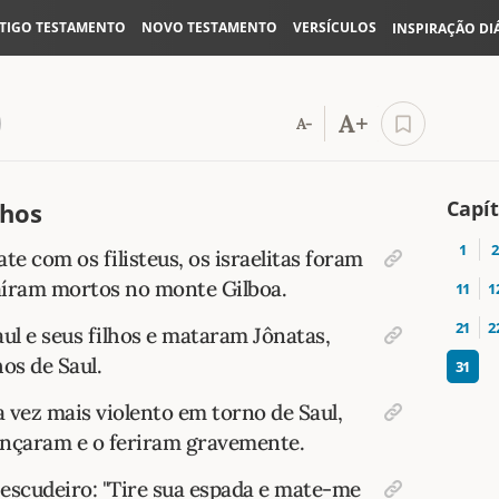
TIGO TESTAMENTO
NOVO TESTAMENTO
VERSÍCULOS
INSPIRAÇÃO DI
A+
A-
Capít
lhos
1
2
e com os filisteus, os israelitas foram
aíram mortos no monte Gilboa.
11
1
21
2
aul e seus filhos e mataram Jônatas,
os de Saul.
31
 vez mais violento em torno de Saul,
cançaram e o feriram gravemente.
escudeiro: "Tire sua espada e mate-me