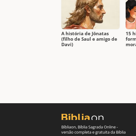
A história de Jônatas
15 h
(filho de Saul e amigo de
form
Davi)
mora
Bíbliaon, Bíblia Sagrada Online -
versão completa e gratuita da Bíblia