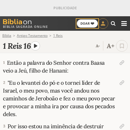
❤️
DOAR
BÍBLIA SAGRADA ONLINE
M
Bíblia
Antigo Testamento
1 Reis
ANTIGO TESTAMENTO
1 Reis 16
A+
A-
NOVO TESTAMENTO
Então a palavra do Senhor contra Baasa
1
VERSÍCULOS
veio a Jeú, filho de Hanani:
VERSÍCULO DO DIA
"Eu o levantei do pó e o tornei líder de
2
Israel, o meu povo, mas você andou nos
PALAVRA DO DIA
caminhos de Jeroboão e fez o meu povo pecar
e provocar a minha ira por causa dos pecados
SALMO DO DIA
deles.
Por isso estou na iminência de destruir
DEVOCIONAL DIÁRIO
3