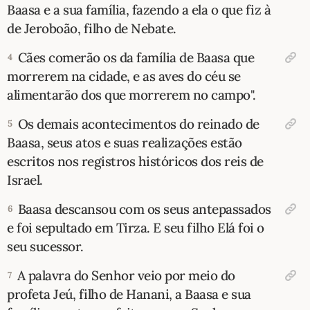
Baasa e a sua família, fazendo a ela o que fiz à
10 MANDAMENTOS
de Jeroboão, filho de Nebate.
Cães comerão os da família de Baasa que
4
ESTUDOS BÍBLICOS
morrerem na cidade, e as aves do céu se
alimentarão dos que morrerem no campo".
ESBOÇOS DE PREGAÇÃO
Os demais acontecimentos do reinado de
5
TEMAS
Baasa, seus atos e suas realizações estão
escritos nos registros históricos dos reis de
PERGUNTE À BÍBLIA
IA
Israel.
TERMO BÍBLICO
JOGOS
Baasa descansou com os seus antepassados
6
e foi sepultado em Tirza. E seu filho Elá foi o
QUEM SOMOS
seu sucessor.
LOJA BÍBLIAON
A palavra do Senhor veio por meio do
7
profeta Jeú, filho de Hanani, a Baasa e sua