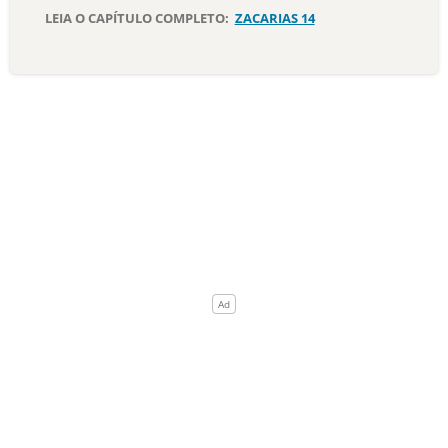
LEIA O CAPÍTULO COMPLETO:
ZACARIAS 14
10 MANDAMENTOS
ESTUDOS BÍBLICOS
ESBOÇOS DE PREGAÇÃO
TEMAS
PERGUNTE À BÍBLIA
IA
TERMO BÍBLICO
JOGOS
QUEM SOMOS
LOJA BÍBLIAON