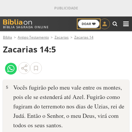
❤️
DOAR
BÍBLIA SAGRADA ONLINE
M
Bíblia
Antigo Testamento
Zacarias
Zacarias 14
ANTIGO TESTAMENTO
Zacarias 14:5
NOVO TESTAMENTO
VERSÍCULOS
VERSÍCULO DO DIA
Vocês fugirão pelo meu vale entre os montes,
5
pois ele se estenderá até Azel. Fugirão como
PALAVRA DO DIA
fugiram do terremoto nos dias de Uzias, rei de
SALMO DO DIA
Judá. Então o Senhor, o meu Deus, virá com
todos os seus santos.
DEVOCIONAL DIÁRIO