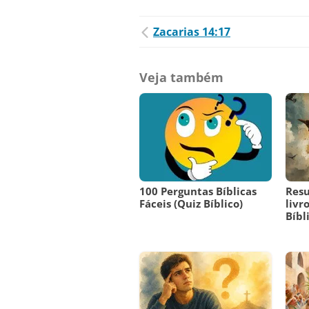
Zacarias 14:17
Veja também
100 Perguntas Bíblicas
Res
Fáceis (Quiz Bíblico)
livr
Bíbl