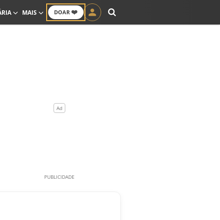
❤️
ÁRIA
MAIS
DOAR