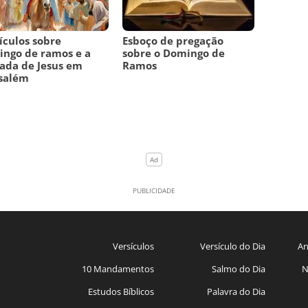
ículos sobre
Esboço de pregação
ngo de ramos e a
sobre o Domingo de
ada de Jesus em
Ramos
salém
Versículos
Versículo do Dia
An
10 Mandamentos
Salmo do Dia
N
Estudos Bíblicos
Palavra do Dia