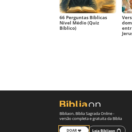
66 Perguntas Bíblicas
Vers
Nível Médio (Quiz
domi
Bíblico)
entr
Jeru
Bíbliaon, Bíblia Sagrada Online -
versão completa e gratuita da Bíblia
DOAR ❤️
Loja Bíbliaon