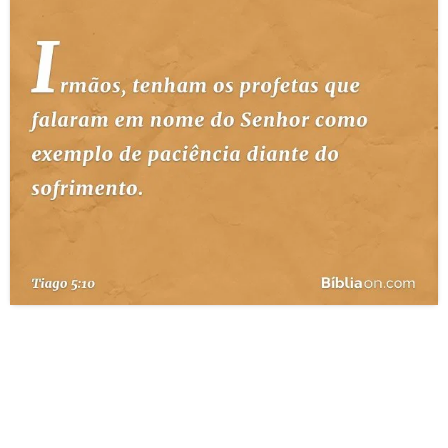
10 MANDAMENTOS
ESTUDOS BÍBLICOS
ESBOÇOS DE PREGAÇÃO
TEMAS
PERGUNTE À BÍBLIA
IA
TERMO BÍBLICO
JOGOS
QUEM SOMOS
LOJA BÍBLIAON