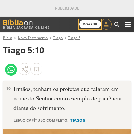
❤️
DOAR
BÍBLIA SAGRADA ONLINE
M
Bíblia
Novo Testamento
Tiago
Tiago 5
ANTIGO TESTAMENTO
Tiago 5:10
NOVO TESTAMENTO
VERSÍCULOS
VERSÍCULO DO DIA
Irmãos, tenham os profetas que falaram em
10
nome do Senhor como exemplo de paciência
PALAVRA DO DIA
diante do sofrimento.
SALMO DO DIA
LEIA O CAPÍTULO COMPLETO:
TIAGO 5
DEVOCIONAL DIÁRIO