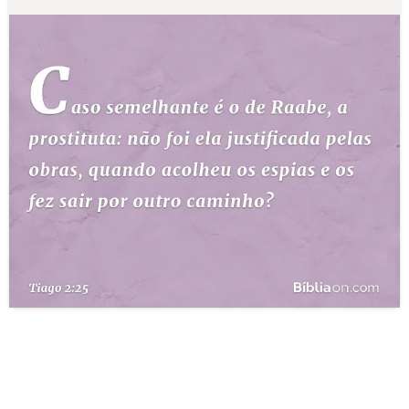
10 MANDAMENTOS
ESTUDOS BÍBLICOS
ESBOÇOS DE PREGAÇÃO
TEMAS
PERGUNTE À BÍBLIA
IA
TERMO BÍBLICO
JOGOS
QUEM SOMOS
LOJA BÍBLIAON