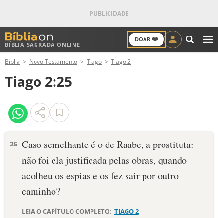
❤️
DOAR
BÍBLIA SAGRADA ONLINE
M
Bíblia
Novo Testamento
Tiago
Tiago 2
ANTIGO TESTAMENTO
Tiago 2:25
NOVO TESTAMENTO
VERSÍCULOS
VERSÍCULO DO DIA
Caso semelhante é o de Raabe, a prostituta:
25
não foi ela justificada pelas obras, quando
PALAVRA DO DIA
acolheu os espias e os fez sair por outro
SALMO DO DIA
caminho?
DEVOCIONAL DIÁRIO
LEIA O CAPÍTULO COMPLETO:
TIAGO 2