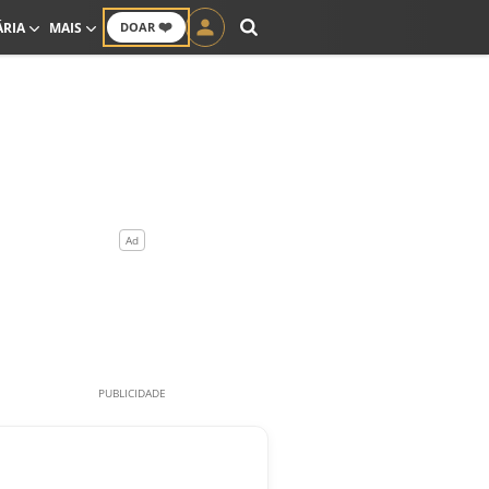
❤️
ÁRIA
MAIS
DOAR