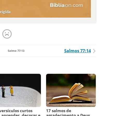
Salmos 77:14
Salmo 77:13
versículos curtos
17 salmos de
 aprender, decorar e
agradecimento a Deus