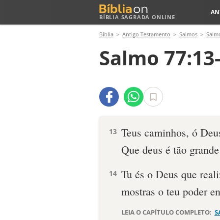
AN
BÍBLIA SAGRADA ONLINE
Bíblia
Antigo Testamento
Salmos
Salm
Salmo 77:13
Teus caminhos, ó Deus
13
Que deus é tão grand
Tu és o Deus que reali
14
mostras o teu poder en
LEIA O CAPÍTULO COMPLETO:
S