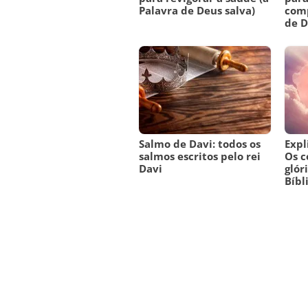
Palavra de Deus salva)
comp
de 
Salmo de Davi: todos os
Expl
salmos escritos pelo rei
Os c
Davi
glór
Bíbl