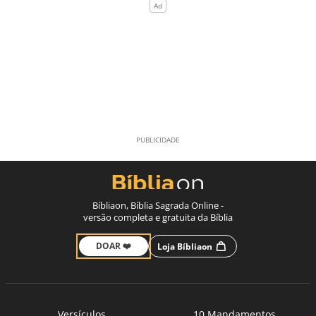
Bíbliaon, Bíblia Sagrada Online -
versão completa e gratuita da Bíblia
DOAR ❤️
Loja Bíbliaon
Versículos
10 Mandamentos