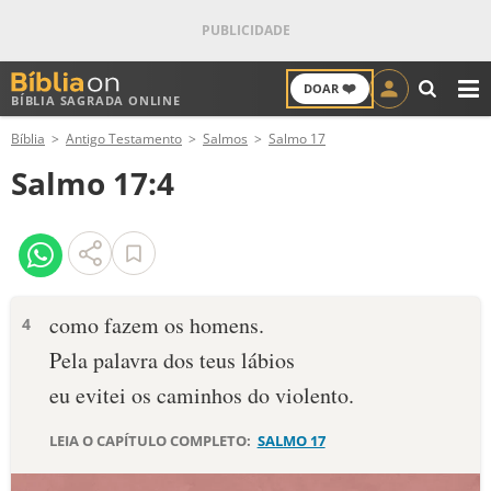
❤️
DOAR
BÍBLIA SAGRADA ONLINE
M
Bíblia
Antigo Testamento
Salmos
Salmo 17
ANTIGO TESTAMENTO
Salmo 17:4
NOVO TESTAMENTO
VERSÍCULOS
VERSÍCULO DO DIA
como fazem os homens.
4
Pela palavra dos teus lábios
PALAVRA DO DIA
eu evitei os caminhos do violento.
SALMO DO DIA
LEIA O CAPÍTULO COMPLETO:
SALMO 17
DEVOCIONAL DIÁRIO