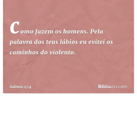
10 MANDAMENTOS
ESTUDOS BÍBLICOS
ESBOÇOS DE PREGAÇÃO
TEMAS
PERGUNTE À BÍBLIA
IA
TERMO BÍBLICO
JOGOS
QUEM SOMOS
LOJA BÍBLIAON