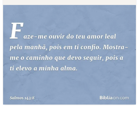
10 MANDAMENTOS
ESTUDOS BÍBLICOS
ESBOÇOS DE PREGAÇÃO
TEMAS
PERGUNTE À BÍBLIA
IA
TERMO BÍBLICO
JOGOS
QUEM SOMOS
LOJA BÍBLIAON