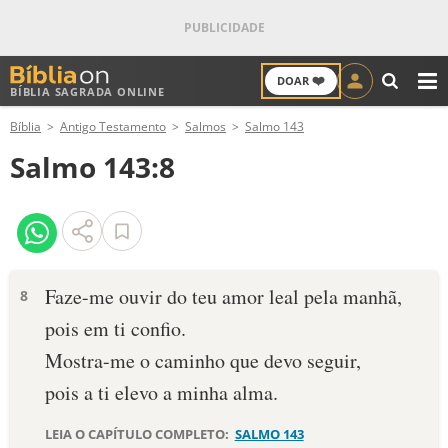
❤️
DOAR
BÍBLIA SAGRADA ONLINE
M
Bíblia
Antigo Testamento
Salmos
Salmo 143
ANTIGO TESTAMENTO
Salmo 143:8
NOVO TESTAMENTO
VERSÍCULOS
VERSÍCULO DO DIA
Faze-me ouvir do teu amor leal pela manhã,
8
pois em ti confio.
PALAVRA DO DIA
Mostra-me o caminho que devo seguir,
SALMO DO DIA
pois a ti elevo a minha alma.
DEVOCIONAL DIÁRIO
LEIA O CAPÍTULO COMPLETO:
SALMO 143