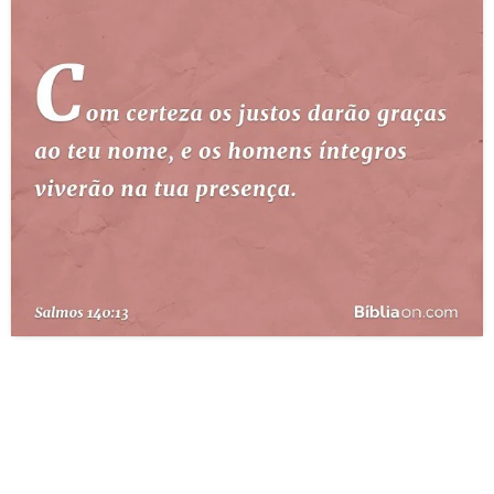
10 MANDAMENTOS
ESTUDOS BÍBLICOS
ESBOÇOS DE PREGAÇÃO
TEMAS
PERGUNTE À BÍBLIA
IA
TERMO BÍBLICO
JOGOS
QUEM SOMOS
LOJA BÍBLIAON