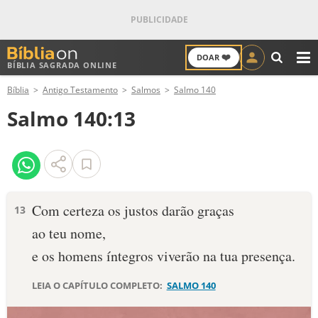
❤️
DOAR
BÍBLIA SAGRADA ONLINE
M
Bíblia
Antigo Testamento
Salmos
Salmo 140
ANTIGO TESTAMENTO
Salmo 140:13
NOVO TESTAMENTO
VERSÍCULOS
VERSÍCULO DO DIA
Com certeza os justos darão graças
13
ao teu nome,
PALAVRA DO DIA
e os homens íntegros viverão na tua presença.
SALMO DO DIA
LEIA O CAPÍTULO COMPLETO:
SALMO 140
DEVOCIONAL DIÁRIO