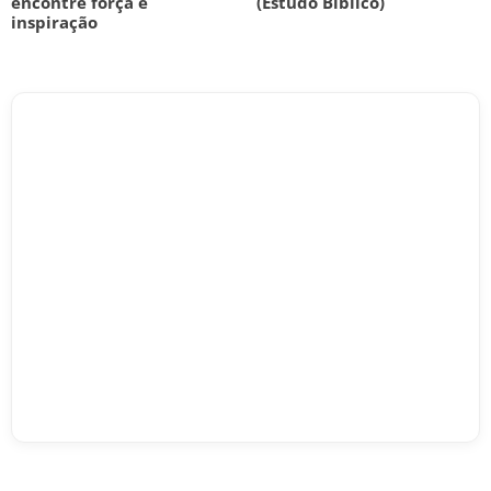
encontre força e
(Estudo Bíblico)
inspiração