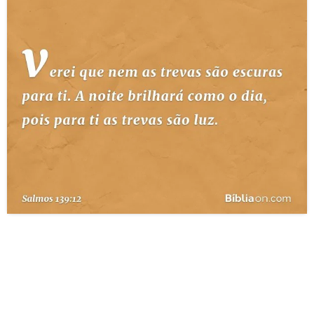
10 MANDAMENTOS
ESTUDOS BÍBLICOS
ESBOÇOS DE PREGAÇÃO
TEMAS
PERGUNTE À BÍBLIA
IA
TERMO BÍBLICO
JOGOS
QUEM SOMOS
LOJA BÍBLIAON