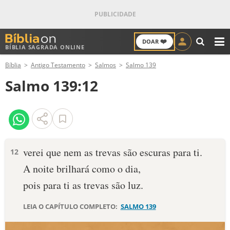
❤️
DOAR
BÍBLIA SAGRADA ONLINE
M
Bíblia
Antigo Testamento
Salmos
Salmo 139
ANTIGO TESTAMENTO
Salmo 139:12
NOVO TESTAMENTO
VERSÍCULOS
VERSÍCULO DO DIA
verei que nem as trevas são escuras para ti.
12
A noite brilhará como o dia,
PALAVRA DO DIA
pois para ti as trevas são luz.
SALMO DO DIA
LEIA O CAPÍTULO COMPLETO:
SALMO 139
DEVOCIONAL DIÁRIO