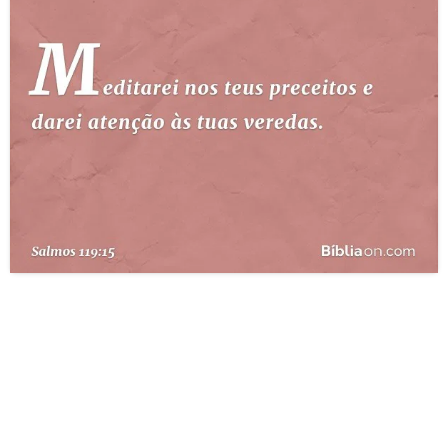
10 MANDAMENTOS
ESTUDOS BÍBLICOS
ESBOÇOS DE PREGAÇÃO
TEMAS
PERGUNTE À BÍBLIA
IA
TERMO BÍBLICO
JOGOS
QUEM SOMOS
LOJA BÍBLIAON