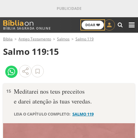
❤️
DOAR
BÍBLIA SAGRADA ONLINE
M
Bíblia
Antigo Testamento
Salmos
Salmo 119
ANTIGO TESTAMENTO
Salmo 119:15
NOVO TESTAMENTO
VERSÍCULOS
VERSÍCULO DO DIA
Meditarei nos teus preceitos
15
e darei atenção às tuas veredas.
PALAVRA DO DIA
LEIA O CAPÍTULO COMPLETO:
SALMO 119
SALMO DO DIA
DEVOCIONAL DIÁRIO