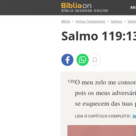
AN
BÍBLIA SAGRADA ONLINE
Bíblia
Antigo Testamento
Salmos
Salm
Salmo 119:1
O meu zelo me conso
139
pois os meus adversár
se esquecem das tuas 
LEIA O CAPÍTULO COMPLETO:
S