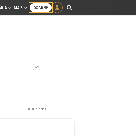
❤️
ÁRIA
MAIS
DOAR