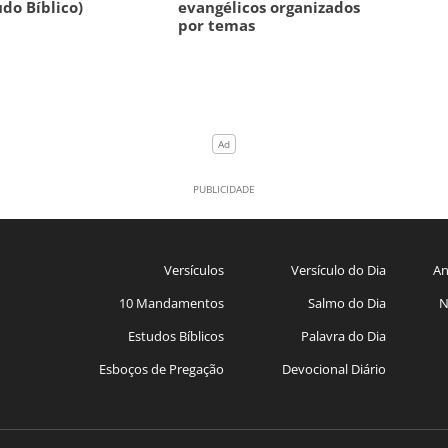
udo Bíblico)
evangélicos organizados
por temas
Versículos
Versículo do Dia
An
10 Mandamentos
Salmo do Dia
N
Estudos Bíblicos
Palavra do Dia
Esboços de Pregação
Devocional Diário