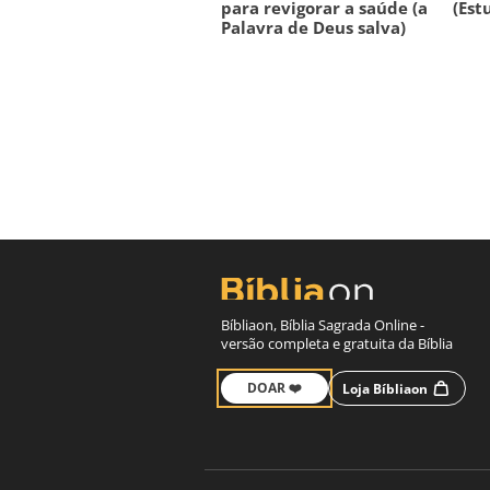
para revigorar a saúde (a
(Est
Palavra de Deus salva)
Bíbliaon, Bíblia Sagrada Online -
versão completa e gratuita da Bíblia
DOAR ❤️
Loja Bíbliaon