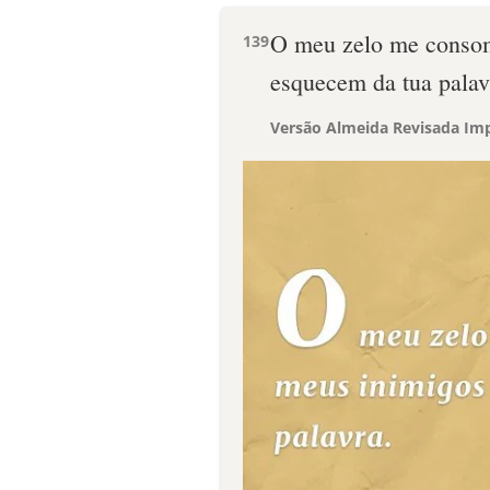
O meu zelo me consom
139
esquecem da tua palav
Versão Almeida Revisada Imp