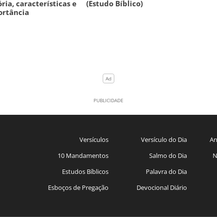
ória, características e
(Estudo Bíblico)
ortância
Versículos
Versículo do Dia
An
10 Mandamentos
Salmo do Dia
N
Estudos Bíblicos
Palavra do Dia
Esboços de Pregação
Devocional Diário