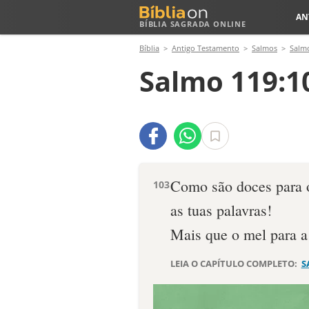
AN
BÍBLIA SAGRADA ONLINE
Bíblia
Antigo Testamento
Salmos
Salm
Salmo 119:1
Como são doces para 
103
as tuas palavras!
Mais que o mel para a
LEIA O CAPÍTULO COMPLETO:
S