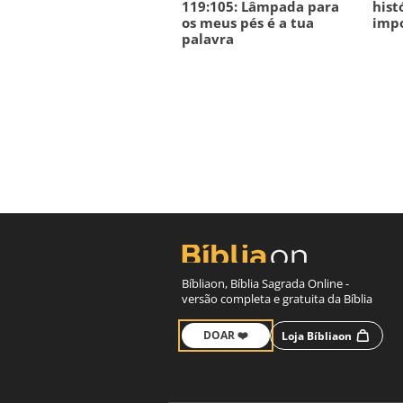
119:105: Lâmpada para
hist
os meus pés é a tua
imp
palavra
Bíbliaon, Bíblia Sagrada Online -
versão completa e gratuita da Bíblia
DOAR ❤️
Loja Bíbliaon