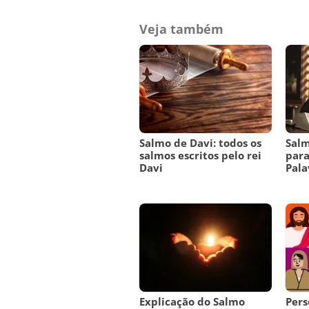
Veja também
Salmo de Davi: todos os
Salm
salmos escritos pelo rei
para
Davi
Pala
Explicação do Salmo
Pers