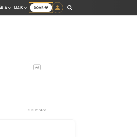
❤️
ÁRIA
MAIS
DOAR