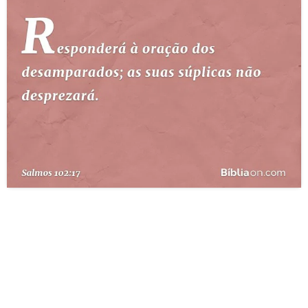
10 MANDAMENTOS
ESTUDOS BÍBLICOS
ESBOÇOS DE PREGAÇÃO
TEMAS
PERGUNTE À BÍBLIA
IA
TERMO BÍBLICO
JOGOS
QUEM SOMOS
LOJA BÍBLIAON