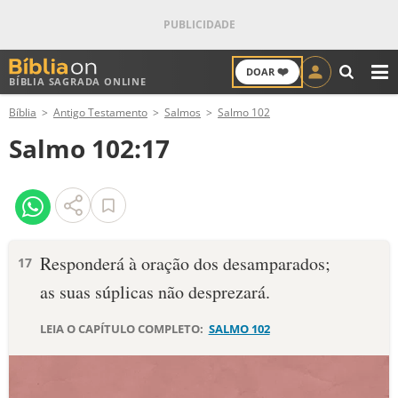
❤️
DOAR
BÍBLIA SAGRADA ONLINE
M
Bíblia
Antigo Testamento
Salmos
Salmo 102
ANTIGO TESTAMENTO
Salmo 102:17
NOVO TESTAMENTO
VERSÍCULOS
VERSÍCULO DO DIA
Responderá à oração dos desamparados;
17
as suas súplicas não desprezará.
PALAVRA DO DIA
LEIA O CAPÍTULO COMPLETO:
SALMO 102
SALMO DO DIA
DEVOCIONAL DIÁRIO