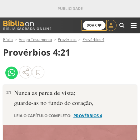
❤️
DOAR
BÍBLIA SAGRADA ONLINE
M
Bíblia
Antigo Testamento
Provérbios
Provérbios 4
ANTIGO TESTAMENTO
Provérbios 4:21
NOVO TESTAMENTO
VERSÍCULOS
VERSÍCULO DO DIA
Nunca as perca de vista;
21
guarde-as no fundo do coração,
PALAVRA DO DIA
LEIA O CAPÍTULO COMPLETO:
PROVÉRBIOS 4
SALMO DO DIA
DEVOCIONAL DIÁRIO