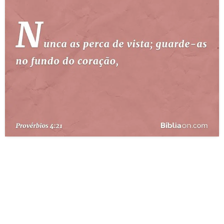
10 MANDAMENTOS
ESTUDOS BÍBLICOS
ESBOÇOS DE PREGAÇÃO
TEMAS
PERGUNTE À BÍBLIA
IA
TERMO BÍBLICO
JOGOS
QUEM SOMOS
LOJA BÍBLIAON