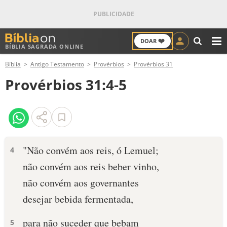
❤️
DOAR
BÍBLIA SAGRADA ONLINE
M
Bíblia
Antigo Testamento
Provérbios
Provérbios 31
ANTIGO TESTAMENTO
Provérbios 31:4-5
NOVO TESTAMENTO
VERSÍCULOS
VERSÍCULO DO DIA
"Não convém aos reis, ó Lemuel;
4
não convém aos reis beber vinho,
PALAVRA DO DIA
não convém aos governantes
SALMO DO DIA
desejar bebida fermentada,
DEVOCIONAL DIÁRIO
para não suceder que bebam
5