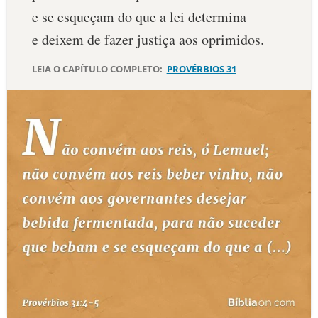
e se esqueçam do que a lei determina
10 MANDAMENTOS
e deixem de fazer justiça aos oprimidos.
ESTUDOS BÍBLICOS
LEIA O CAPÍTULO COMPLETO:
PROVÉRBIOS 31
ESBOÇOS DE PREGAÇÃO
TEMAS
PERGUNTE À BÍBLIA
IA
TERMO BÍBLICO
JOGOS
QUEM SOMOS
LOJA BÍBLIAON