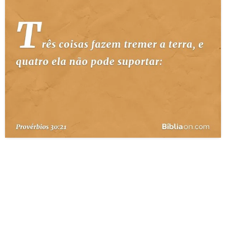
10 MANDAMENTOS
ESTUDOS BÍBLICOS
ESBOÇOS DE PREGAÇÃO
TEMAS
PERGUNTE À BÍBLIA
IA
TERMO BÍBLICO
JOGOS
QUEM SOMOS
LOJA BÍBLIAON