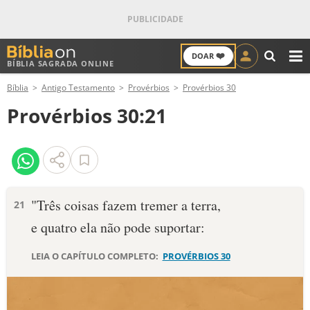
❤️
DOAR
BÍBLIA SAGRADA ONLINE
M
Bíblia
Antigo Testamento
Provérbios
Provérbios 30
ANTIGO TESTAMENTO
Provérbios 30:21
NOVO TESTAMENTO
VERSÍCULOS
VERSÍCULO DO DIA
"Três coisas fazem tremer a terra,
21
e quatro ela não pode suportar:
PALAVRA DO DIA
LEIA O CAPÍTULO COMPLETO:
PROVÉRBIOS 30
SALMO DO DIA
DEVOCIONAL DIÁRIO