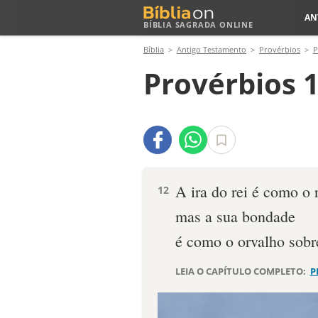
AN
BÍBLIA SAGRADA ONLINE
Bíblia
Antigo Testamento
Provérbios
P
Provérbios 1
A ira do rei é como o 
12
mas a sua bondade
é como o orvalho sobre
LEIA O CAPÍTULO COMPLETO:
P