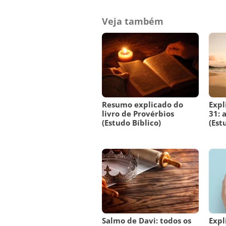
Veja também
Resumo explicado do
Expl
livro de Provérbios
31: 
(Estudo Bíblico)
(Est
Salmo de Davi: todos os
Expl