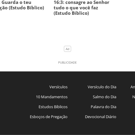
: Guarda o teu
16:3: consagre ao Senhor
ção (Estudo Bíblico)
tudo o que você faz
(Estudo Bíblico)
Versículos
Versículo do Dia
An
10 Mandamentos
Salmo do Dia
N
Estudos Bíblicos
Palavra do Dia
Esboços de Pregação
Devocional Diário