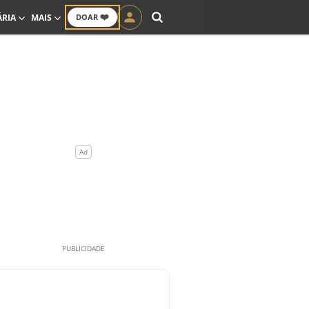
❤️
ÁRIA
MAIS
DOAR