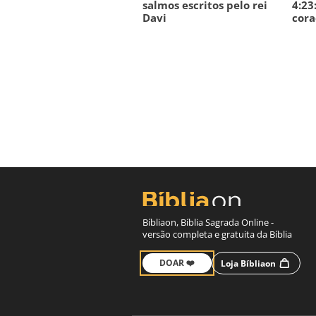
salmos escritos pelo rei
4:23
Davi
cora
Bíbliaon, Bíblia Sagrada Online -
versão completa e gratuita da Bíblia
DOAR ❤️
Loja Bíbliaon