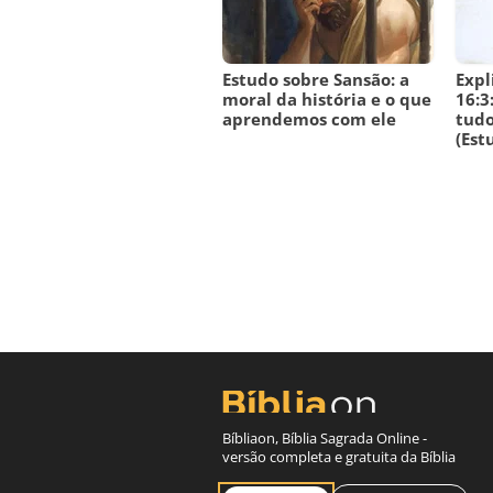
Estudo sobre Sansão: a
Expl
moral da história e o que
16:3
aprendemos com ele
tudo
(Est
Bíbliaon, Bíblia Sagrada Online -
versão completa e gratuita da Bíblia