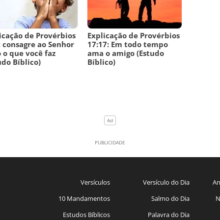
icação de Provérbios
Explicação de Provérbios
: consagre ao Senhor
17:17: Em todo tempo
 o que você faz
ama o amigo (Estudo
udo Bíblico)
Bíblico)
Versículos
Versículo do Dia
An
10 Mandamentos
Salmo do Dia
N
Estudos Bíblicos
Palavra do Dia