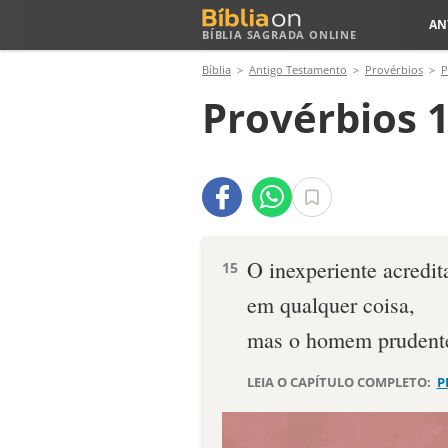
AN
BÍBLIA SAGRADA ONLINE
Bíblia
Antigo Testamento
Provérbios
P
Provérbios 1
O inexperiente acredit
15
em qualquer coisa,
mas o homem prudente
LEIA O CAPÍTULO COMPLETO:
P