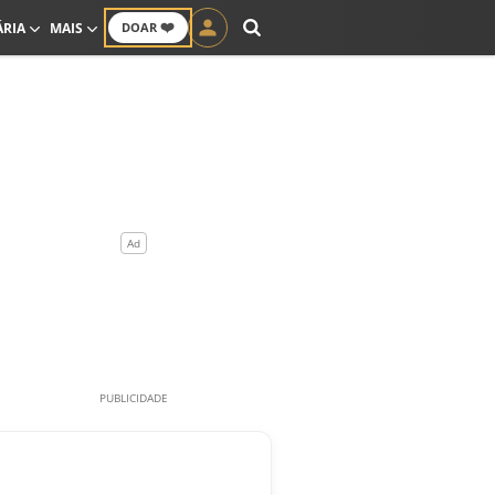
❤️
ÁRIA
MAIS
DOAR