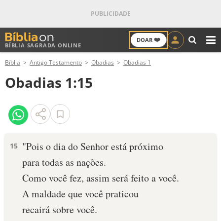
❤️
DOAR
BÍBLIA SAGRADA ONLINE
M
Bíblia
Antigo Testamento
Obadias
Obadias 1
ANTIGO TESTAMENTO
Obadias 1:15
NOVO TESTAMENTO
VERSÍCULOS
VERSÍCULO DO DIA
"Pois o dia do Senhor está próximo
15
para todas as nações.
PALAVRA DO DIA
Como você fez, assim será feito a você.
SALMO DO DIA
A maldade que você praticou
recairá sobre você.
DEVOCIONAL DIÁRIO