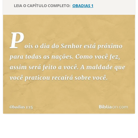
LEIA O CAPÍTULO COMPLETO:
OBADIAS 1
10 MANDAMENTOS
ESTUDOS BÍBLICOS
ESBOÇOS DE PREGAÇÃO
TEMAS
PERGUNTE À BÍBLIA
IA
TERMO BÍBLICO
JOGOS
QUEM SOMOS
LOJA BÍBLIAON