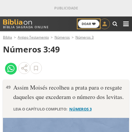
❤️
DOAR
BÍBLIA SAGRADA ONLINE
M
Bíblia
Antigo Testamento
Números
Números 3
ANTIGO TESTAMENTO
Números 3:49
NOVO TESTAMENTO
VERSÍCULOS
VERSÍCULO DO DIA
Assim Moisés recolheu a prata para o resgate
49
daqueles que excederam o número dos levitas.
PALAVRA DO DIA
LEIA O CAPÍTULO COMPLETO:
NÚMEROS 3
SALMO DO DIA
DEVOCIONAL DIÁRIO