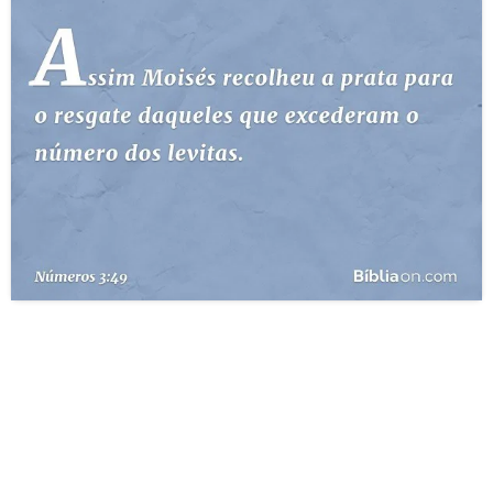
10 MANDAMENTOS
ESTUDOS BÍBLICOS
ESBOÇOS DE PREGAÇÃO
TEMAS
PERGUNTE À BÍBLIA
IA
TERMO BÍBLICO
JOGOS
QUEM SOMOS
LOJA BÍBLIAON