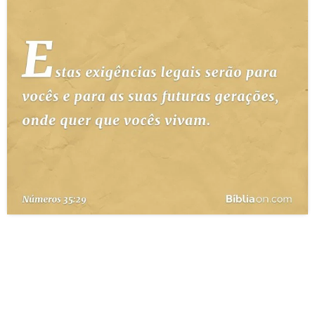
10 MANDAMENTOS
ESTUDOS BÍBLICOS
ESBOÇOS DE PREGAÇÃO
TEMAS
PERGUNTE À BÍBLIA
IA
TERMO BÍBLICO
JOGOS
QUEM SOMOS
LOJA BÍBLIAON