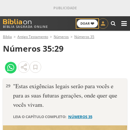
❤️
DOAR
BÍBLIA SAGRADA ONLINE
M
Bíblia
Antigo Testamento
Números
Números 35
ANTIGO TESTAMENTO
Números 35:29
NOVO TESTAMENTO
VERSÍCULOS
VERSÍCULO DO DIA
"Estas exigências legais serão para vocês e
29
para as suas futuras gerações, onde quer que
PALAVRA DO DIA
vocês vivam.
SALMO DO DIA
LEIA O CAPÍTULO COMPLETO:
NÚMEROS 35
DEVOCIONAL DIÁRIO