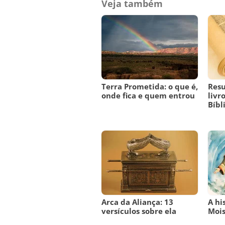
Veja também
Terra Prometida: o que é,
Res
onde fica e quem entrou
livr
Bíbl
Arca da Aliança: 13
A hi
versículos sobre ela
Moi