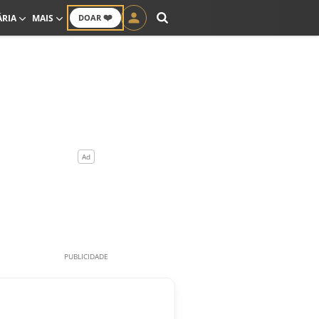
❤️
ÁRIA
MAIS
DOAR