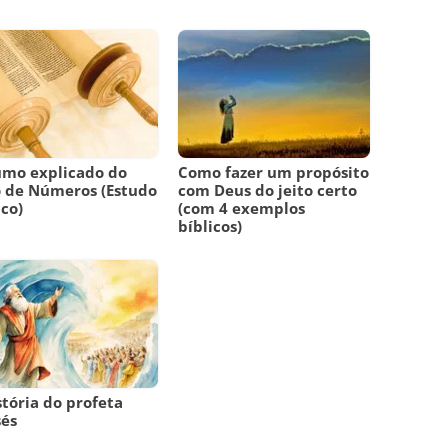
umo explicado do
Como fazer um propósito
o de Números (Estudo
com Deus do jeito certo
ico)
(com 4 exemplos
bíblicos)
stória do profeta
sés