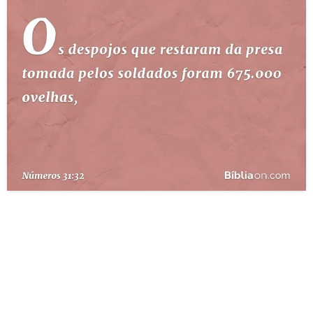
10 MANDAMENTOS
ESTUDOS BÍBLICOS
ESBOÇOS DE PREGAÇÃO
TEMAS
PERGUNTE À BÍBLIA
IA
TERMO BÍBLICO
JOGOS
QUEM SOMOS
LOJA BÍBLIAON