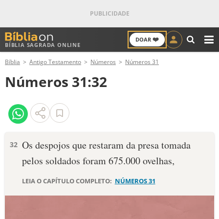
❤️
DOAR
BÍBLIA SAGRADA ONLINE
M
Bíblia
Antigo Testamento
Números
Números 31
ANTIGO TESTAMENTO
Números 31:32
NOVO TESTAMENTO
VERSÍCULOS
VERSÍCULO DO DIA
Os despojos que restaram da presa tomada
32
pelos soldados foram 675.000 ovelhas,
PALAVRA DO DIA
LEIA O CAPÍTULO COMPLETO:
NÚMEROS 31
SALMO DO DIA
DEVOCIONAL DIÁRIO