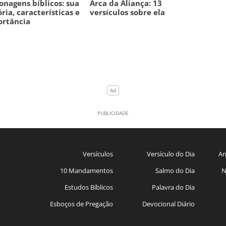
onagens bíblicos: sua
Arca da Aliança: 13
ória, características e
versículos sobre ela
ortância
Versículos
Versículo do Dia
An
10 Mandamentos
Salmo do Dia
N
Estudos Bíblicos
Palavra do Dia
Esboços de Pregação
Devocional Diário