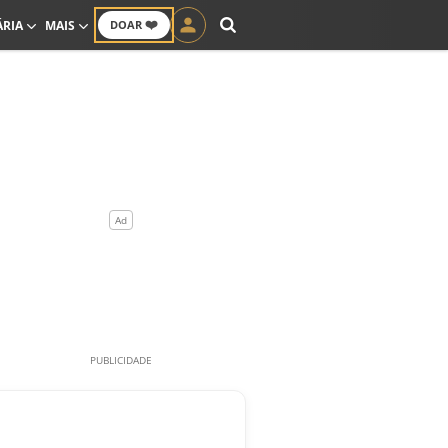
❤️
ÁRIA
MAIS
DOAR