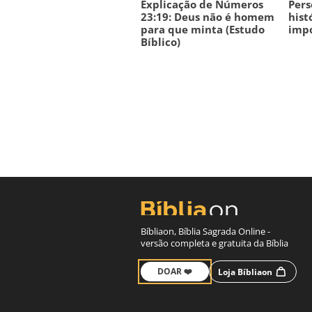
Explicação de Números
Pers
23:19: Deus não é homem
hist
para que minta (Estudo
imp
Bíblico)
Bíbliaon, Bíblia Sagrada Online -
versão completa e gratuita da Bíblia
DOAR ❤️
Loja Bíbliaon