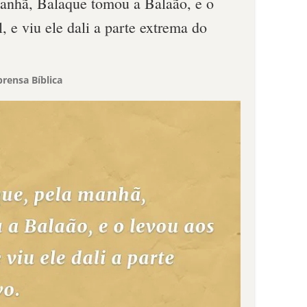
anhã, Balaque tomou a Balaão, e o
, e viu ele dali a parte extrema do
rensa Bíblica